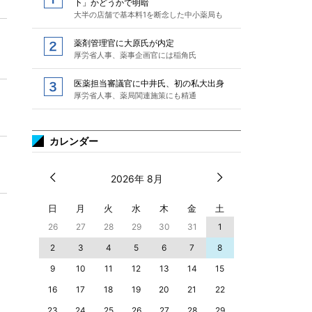
下」かどうかで明暗
大半の店舗で基本料1を断念した中小薬局も
薬剤管理官に大原氏が内定
厚労省人事、薬事企画官には稲角氏
医薬担当審議官に中井氏、初の私大出身
厚労省人事、薬局関連施策にも精通
カレンダー
2026年 8月
日
月
火
水
木
金
土
26
27
28
29
30
31
1
2
3
4
5
6
7
8
9
10
11
12
13
14
15
16
17
18
19
20
21
22
23
24
25
26
27
28
29