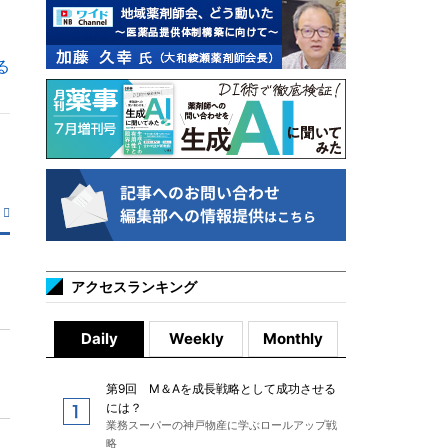
る
アクセスランキング
Daily
Weekly
Monthly
第9回 M＆Aを成長戦略として成功させる
には？
業務スーパーの神戸物産に学ぶロールアップ戦
略