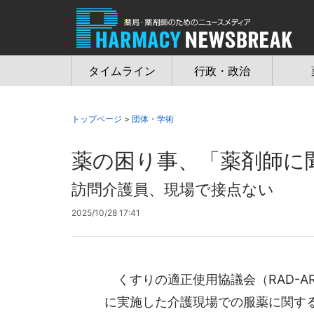
Jump
to
navigation
タイムライン
行政・政治
トップページ
>
団体・学術
薬の困り事、「薬剤師に
訪問介護員、現場で接点ない
2025/10/28 17:41
くすりの適正使用協議会（RAD-A
に実施した介護現場での服薬に関す