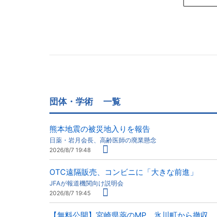
団体・学術
一覧
熊本地震の被災地入りを報告
日薬・岩月会長、高齢医師の廃業懸念
2026/8/7 19:48
OTC遠隔販売、コンビニに「大きな前進」
JFAが報道機関向け説明会
2026/8/7 19:45
【無料公開】宮崎県薬のMP、氷川町から撤収