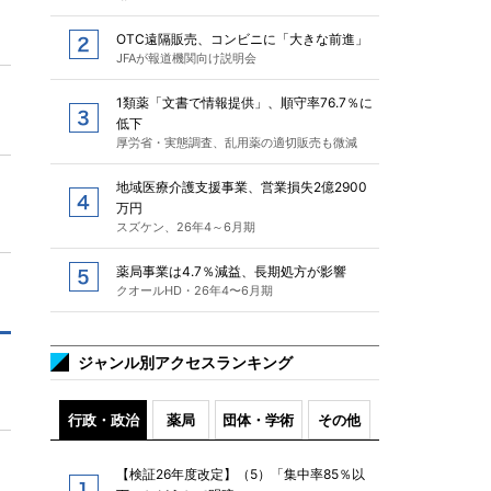
OTC遠隔販売、コンビニに「大きな前進」
JFAが報道機関向け説明会
1類薬「文書で情報提供」、順守率76.7％に
低下
厚労省・実態調査、乱用薬の適切販売も微減
地域医療介護支援事業、営業損失2億2900
万円
スズケン、26年4～6月期
薬局事業は4.7％減益、長期処方が影響
クオールHD・26年4〜6月期
ジャンル別アクセスランキング
行政・政治
薬局
団体・学術
その他
【検証26年度改定】（5）「集中率85％以