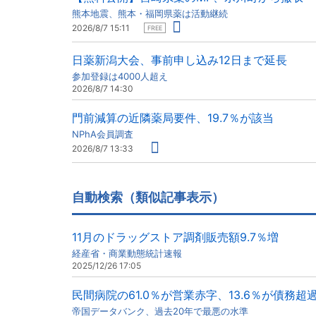
熊本地震、熊本・福岡県薬は活動継続
2026/8/7 15:11
FREE
日薬新潟大会、事前申し込み12日まで延長
参加登録は4000人超え
2026/8/7 14:30
門前減算の近隣薬局要件、19.7％が該当
NPhA会員調査
2026/8/7 13:33
自動検索（類似記事表示）
11月のドラッグストア調剤販売額9.7％増
経産省・商業動態統計速報
2025/12/26 17:05
民間病院の61.0％が営業赤字、13.6％が債務超
帝国データバンク、過去20年で最悪の水準