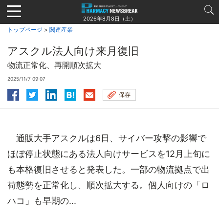
Jump
to
2026年8月8日（土）
navigation
トップページ
>
関連産業
アスクル法人向け来月復旧
物流正常化、再開順次拡大
2025/11/7 09:07
保存
通販大手アスクルは6日、サイバー攻撃の影響で
ほぼ停止状態にある法人向けサービスを12月上旬に
も本格復旧させると発表した。一部の物流拠点で出
荷態勢を正常化し、順次拡大する。個人向けの「ロ
ハコ」も早期の...