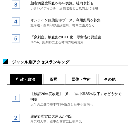
顧客満足度調査を毎年実施、社内表彰も
いまいメディカル 店舗改善と士気向上に活用
オンライン服薬指導ブース、利用薬局を募集
北海道・西興部厚生診療所、村内に薬局なく
「穿刺血」検査薬のOTC化、厚労省に要望書
NPhA、薬剤師による補助の明確化も
ジャンル別アクセスランキング
行政・政治
薬局
団体・学術
その他
【検証26年度改定】（5）「集中率85％以下」かどうかで
明暗
大半の店舗で基本料1を断念した中小薬局も
薬剤管理官に大原氏が内定
厚労省人事、薬事企画官には稲角氏