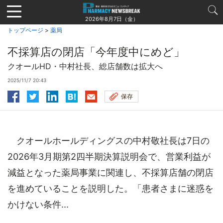
Jump
to
2026年8月7日（金）
navigation
トップページ
>
薬局
不採算店の閉店「今年度中にめど」
クオールHD・中村社長、総店舗数は拡大へ
2025/11/7 20:43
保存
クオールホールディングスの中村敬社長は7日の
2026年3月期第2四半期決算説明会で、営業利益が
減益となった薬局事業に関連し、不採算店舗の閉店
を進めていることを説明した。「患者さまに迷惑を
かけない条件...