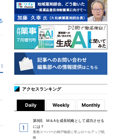
る
アクセスランキング
Daily
Weekly
Monthly
第9回 M＆Aを成長戦略として成功させる
には？
業務スーパーの神戸物産に学ぶロールアップ戦
略