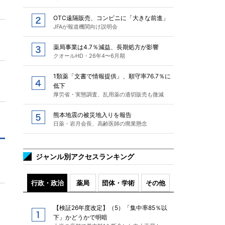
OTC遠隔販売、コンビニに「大きな前進」
JFAが報道機関向け説明会
薬局事業は4.7％減益、長期処方が影響
クオールHD・26年4〜6月期
1類薬「文書で情報提供」、順守率76.7％に
低下
厚労省・実態調査、乱用薬の適切販売も微減
熊本地震の被災地入りを報告
日薬・岩月会長、高齢医師の廃業懸念
ジャンル別アクセスランキング
行政・政治
薬局
団体・学術
その他
【検証26年度改定】（5）「集中率85％以
下」かどうかで明暗