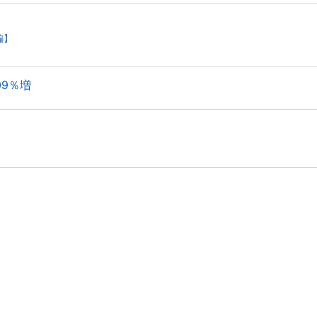
編】
09％増