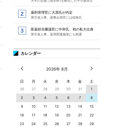
大半の店舗で基本料1を断念した中小薬局も
薬剤管理官に大原氏が内定
厚労省人事、薬事企画官には稲角氏
医薬担当審議官に中井氏、初の私大出身
厚労省人事、薬局関連施策にも精通
カレンダー
2026年 8月
日
月
火
水
木
金
土
26
27
28
29
30
31
1
2
3
4
5
6
7
8
9
10
11
12
13
14
15
16
17
18
19
20
21
22
23
24
25
26
27
28
29