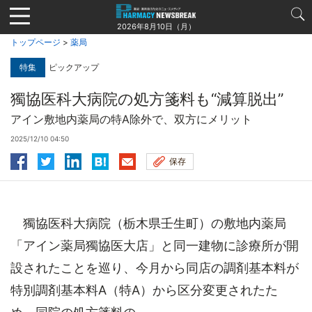
Jump
to
2026年8月10日（月）
navigation
トップページ
>
薬局
特集
ピックアップ
獨協医科大病院の処方箋料も“減算脱出”
アイン敷地内薬局の特A除外で、双方にメリット
2025/12/10 04:50
保存
獨協医科大病院（栃木県壬生町）の敷地内薬局
「アイン薬局獨協医大店」と同一建物に診療所が開
設されたことを巡り、今月から同店の調剤基本料が
特別調剤基本料A（特A）から区分変更されたた