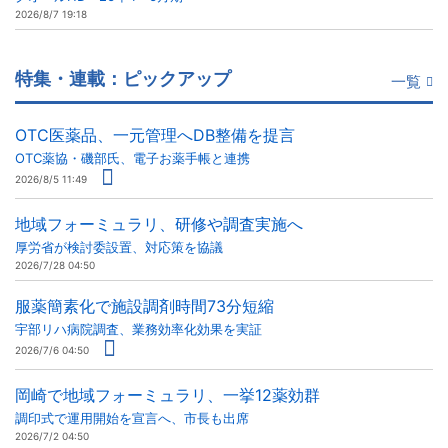
2026/8/7 19:18
特集・連載：ピックアップ
一覧
OTC医薬品、一元管理へDB整備を提言
OTC薬協・磯部氏、電子お薬手帳と連携
2026/8/5 11:49
地域フォーミュラリ、研修や調査実施へ
厚労省が検討委設置、対応策を協議
2026/7/28 04:50
服薬簡素化で施設調剤時間73分短縮
宇部リハ病院調査、業務効率化効果を実証
2026/7/6 04:50
岡崎で地域フォーミュラリ、一挙12薬効群
調印式で運用開始を宣言へ、市長も出席
2026/7/2 04:50