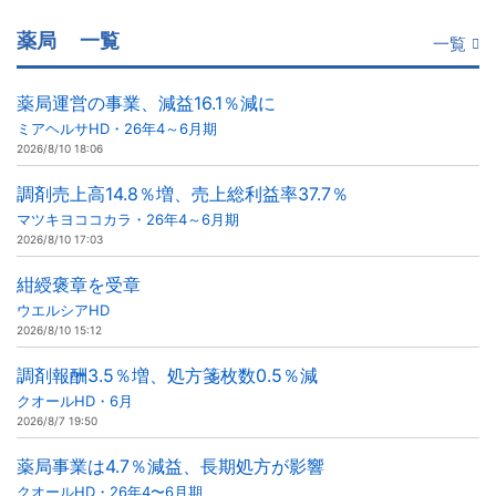
薬局
一覧
一覧
薬局運営の事業、減益16.1％減に
ミアヘルサHD・26年4～6月期
2026/8/10 18:06
調剤売上高14.8％増、売上総利益率37.7％
マツキヨココカラ・26年4～6月期
2026/8/10 17:03
紺綬褒章を受章
ウエルシアHD
2026/8/10 15:12
調剤報酬3.5％増、処方箋枚数0.5％減
クオールHD・6月
2026/8/7 19:50
薬局事業は4.7％減益、長期処方が影響
クオールHD・26年4〜6月期