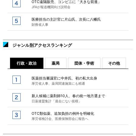
OTC遠隔販売、コンビニに「大きな前進」
JFAが報道機関向け説明会
医療担当の主計官に片山氏、次長に八幡氏
財務省人事
ジャンル別アクセスランキング
行政・政治
薬局
団体・学術
その他
医薬担当審議官に中井氏、初の私大出身
厚労省人事、薬局関連施策にも精通
新人候補に薬剤師10人、春の統一地方選まで
日薬連盟集計「過去にない規模」
OTC類似薬、追加負担の例外を明確化
厚労省検討会、医療保険部会に報告へ