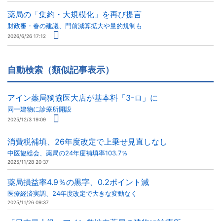
薬局の「集約・大規模化」を再び提言
財政審・春の建議、門前減算拡大や量的規制も
2026/6/26 17:12
自動検索（類似記事表示）
アイン薬局獨協医大店が基本料「3-ロ」に
同一建物に診療所開設
2025/12/3 19:09
消費税補填、26年度改定で上乗せ見直しなし
中医協総会、薬局の24年度補填率103.7％
2025/11/28 20:37
薬局損益率4.9％の黒字、0.2ポイント減
医療経済実調、24年度改定で大きな変動なく
2025/11/26 09:37