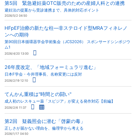
第5回 緊急避妊薬OTC販売のための産婦人科との連携
避妊法の提案から受診連携まで、具体的対応ポイント
2026/5/2 04:50
HFpEF治療の新たな柱―非ステロイド型MRAフィネレノ
ンへの期待
第90回日本循環器学会学術集会（JCS2026） スポンサードシンポジウ
ム1
2026/4/20 13:00
26年度改定、「地域フォーミュラリ進む」
日本F学会・今井理事長、名称変更には反対
2026/2/19 12:10
てんかん重積は"時間との闘い"
成人初のレスキュー薬「スピジア」が変える発作対応【前編】
2026/2/6 11:37
第2回 疑義照会に潜む「啓蒙の毒」
正しさが届かない理由を、倫理学から考える
2026/1/17 04:50