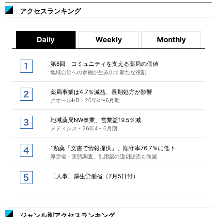
アクセスランキング
Daily
Weekly
Monthly
第8回 コミュニティを支える薬局の価値
地域自治への参画が生み出す新たな役割
薬局事業は4.7％減益、長期処方が影響
クオールHD・26年4〜6月期
地域薬局NW事業、営業益19.5％減
メディシス・26年4～6月期
1類薬「文書で情報提供」、順守率76.7％に低下
厚労省・実態調査、乱用薬の適切販売も微減
〔人事〕厚生労働省（7月5日付）
ジャンル別アクセスランキング