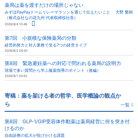
薬局は薬を渡すだけの場所じゃない
みずほPayPayドームリレーマラソンを通じて伝えたいこと 大野 繁樹
（株式会社なの花九州 代表取締役社長）
2026/8/4 10:48
第7回 小規模な保険薬局の分類
経営的努力と対人業務で見る7つの経営タイプ
2026/8/2 04:50
第8回 緊急避妊薬への対応で問われる薬局の説明力
現場で多い質問から学ぶ服薬指導のポイント（後編）
2026/8/1 04:50
寄稿：薬を架ける者の哲学、医学概論の観点か
ら
一覧
第8回 GLP-1/GIP受容体作動薬は薬局経営に何を突き付
けるのか
自由診療の拡大が投げかける課題