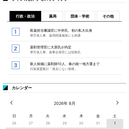
行政・政治
薬局
団体・学術
その他
医薬担当審議官に中井氏、初の私大出身
厚労省人事、薬局関連施策にも精通
薬剤管理官に大原氏が内定
厚労省人事、薬事企画官には稲角氏
新人候補に薬剤師10人、春の統一地方選まで
日薬連盟集計「過去にない規模」
カレンダー
2026年 8月
日
月
火
水
木
金
土
26
27
28
29
30
31
1