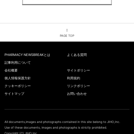
PAGE TOP
PHARMACY NEWSBREAKとは
よくある質問
記事利用について
会社概要
サイトポリシー
個人情報保護方針
利用規約
クッキーポリシー
リンクポリシー
サイトマップ
お問い合わせ
All documents,images and photographs contained in this site belong to JIHO,Inc.
Use of these documents, images and photographs is strictly prohibited.
Copyright (C) JIHO,Inc.