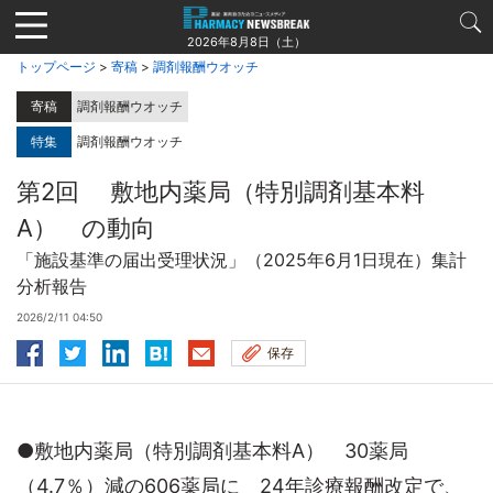
Jump
to
2026年8月8日（土）
navigation
トップページ
>
寄稿
>
調剤報酬ウオッチ
寄稿
調剤報酬ウオッチ
特集
調剤報酬ウオッチ
第2回 敷地内薬局（特別調剤基本料
A） の動向
「施設基準の届出受理状況」（2025年6月1日現在）集計
分析報告
2026/2/11 04:50
保存
●敷地内薬局（特別調剤基本料A） 30薬局
（4.7％）減の606薬局に 24年診療報酬改定で、