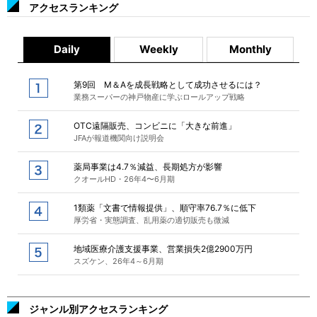
アクセスランキング
Daily
Weekly
Monthly
第9回 M＆Aを成長戦略として成功させるには？
業務スーパーの神戸物産に学ぶロールアップ戦略
OTC遠隔販売、コンビニに「大きな前進」
JFAが報道機関向け説明会
薬局事業は4.7％減益、長期処方が影響
クオールHD・26年4〜6月期
1類薬「文書で情報提供」、順守率76.7％に低下
厚労省・実態調査、乱用薬の適切販売も微減
地域医療介護支援事業、営業損失2億2900万円
スズケン、26年4～6月期
ジャンル別アクセスランキング