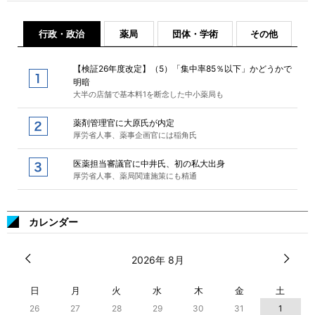
行政・政治
薬局
団体・学術
その他
【検証26年度改定】（5）「集中率85％以下」かどうかで
明暗
大半の店舗で基本料1を断念した中小薬局も
薬剤管理官に大原氏が内定
厚労省人事、薬事企画官には稲角氏
医薬担当審議官に中井氏、初の私大出身
厚労省人事、薬局関連施策にも精通
カレンダー
2026年 8月
日
月
火
水
木
金
土
26
27
28
29
30
31
1