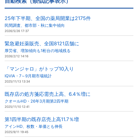
自動検索（類似記事表示）
25年下半期、全国の薬局開業は2175件
民間調査、都市部・秋に集中傾向
2026/5/26 17:37
緊急避妊薬販売、全国8121店舗に
厚労省、増加傾向も1桁台の地域残る
2026/2/12 14:16
「マンジャロ」がトップ10入り
IQVIA・7～9月期市場統計
2025/11/13 13:34
既存店の処方箋応需売上高、6.4％増に
クオールHD・26年3月期第2四半期
2025/11/10 12:41
第1四半期の既存店売上高11.7％増
アインHD、枚数・単価とも伸長
2025/9/11 19:45