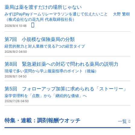
薬局は薬を渡すだけの場所じゃない
みずほPayPayドームリレーマラソンを通じて伝えたいこと 大野 繁樹
（株式会社なの花九州 代表取締役社長）
2026/8/4 10:48
第7回 小規模な保険薬局の分類
経営的努力と対人業務で見る7つの経営タイプ
2026/8/2 04:50
第8回 緊急避妊薬への対応で問われる薬局の説明力
現場で多い質問から学ぶ服薬指導のポイント（後編）
2026/8/1 04:50
第5回 フォローアップ加算に求められる「ストーリー」
薬学管理料を「点数」から「継続的な価値」へ
2026/7/26 04:50
特集・連載：調剤報酬ウオッチ
一覧