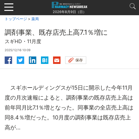
Jump
to
2026年8月9日（日）
navigation
トップページ
>
薬局
調剤事業、既存店売上高7.1％増に
スギHD・11月度
2025/12/16 10:09
保存
スギホールディングスが15日に開示した今年11月
度の月次速報によると、調剤事業の既存店売上高は
前年同月比7.1％増となった。同事業の全店売上高は
同8.4％増だった。10月度の調剤事業は既存店売上
高が...