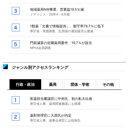
地域薬局NW事業、営業益19.5％減
メディシス・26年4～6月期
1類薬「文書で情報提供」、順守率76.7％に低下
厚労省・実態調査、乱用薬の適切販売も微減
門前減算の近隣薬局要件、19.7％が該当
NPhA会員調査
ジャンル別アクセスランキング
行政・政治
薬局
団体・学術
その他
医薬担当審議官に中井氏、初の私大出身
厚労省人事、薬局関連施策にも精通
薬剤管理官に大原氏が内定
厚労省人事、薬事企画官には稲角氏