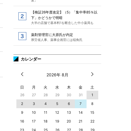
策」
【検証26年度改定】（5）「集中率85％以
下」かどうかで明暗
大半の店舗で基本料1を断念した中小薬局も
薬剤管理官に大原氏が内定
厚労省人事、薬事企画官には稲角氏
カレンダー
2026年 8月
日
月
火
水
木
金
土
26
27
28
29
30
31
1
2
3
4
5
6
7
8
9
10
11
12
13
14
15
16
17
18
19
20
21
22
23
24
25
26
27
28
29