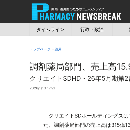
Jump
to
navigation
タイムライン
行政・政治
トップページ
>
薬局
調剤薬局部門、売上高15.
クリエイトSDHD・26年5月期第
2026/1/13 17:21
クリエイトSDホールディングスは1
た。調剤薬局部門の売上高は315億1