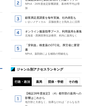
NPhA・26年度改定影響調査、基本料平均は増
加
顧客満足度調査を毎年実施、社内表彰も
いまいメディカル 店舗改善と士気向上に活用
オンライン服薬指導ブース、利用薬局を募集
北海道・西興部厚生診療所、村内に薬局なく
「穿刺血」検査薬のOTC化、厚労省に要望
書
NPhA、薬剤師による補助の明確化も
ジャンル別アクセスランキング
行政・政治
薬局
団体・学術
その他
【検証26年度改定】（4）都市部の薬局への
影響はこれから
地方部と大差なく、効果なければ「さらなる方