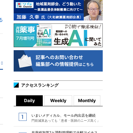
る
アクセスランキング
Daily
Weekly
Monthly
いまいメディカル、モール内出店を継続
門前減算あっても「患者・医師のニーズ高く」
在薬総加算2と調剤管理料で大幅マイナス