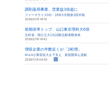
調剤薬局事業、営業益3倍超に
ファーマライズHD・26年5月期第3四半期
2026/3/19 18:16
前期倍率トップ、山口東京理科大6倍
文科省、国公立大2次試験志願者数発表
2026/2/18 19:42
増収企業の半数近くが「2桁増」
M＆Aが業容拡大を下支え、新規開局も貢献
2026/1/16 04:50