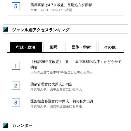
薬局事業は4.7％減益、長期処方が影響
クオールHD・26年4〜6月期
ジャンル別アクセスランキング
行政・政治
薬局
団体・学術
その他
【検証26年度改定】（5）「集中率85％以下」かどうかで
明暗
大半の店舗で基本料1を断念した中小薬局も
薬剤管理官に大原氏が内定
厚労省人事、薬事企画官には稲角氏
医薬担当審議官に中井氏、初の私大出身
厚労省人事、薬局関連施策にも精通
カレンダー