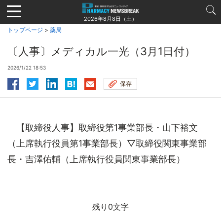
Jump
to
2026年8月8日（土）
navigation
トップページ
>
薬局
〔人事〕メディカル一光（3月1日付）
2026/1/22 18:53
保存
【取締役人事】取締役第1事業部長・山下裕文
（上席執行役員第1事業部長）▽取締役関東事業部
長・吉澤佑輔（上席執行役員関東事業部長）
残り0文字