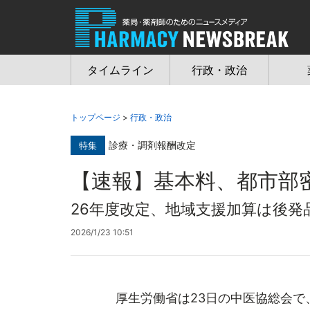
Jump
to
navigation
タイムライン
行政・政治
トップページ
>
行政・政治
診療・調剤報酬改定
特集
【速報】基本料、都市部
26年度改定、地域支援加算は後発
2026/1/23 10:51
厚生労働省は23日の中医協総会で、