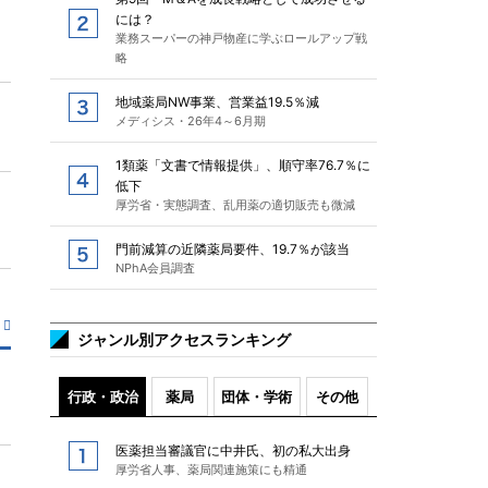
には？
業務スーパーの神戸物産に学ぶロールアップ戦
略
地域薬局NW事業、営業益19.5％減
メディシス・26年4～6月期
1類薬「文書で情報提供」、順守率76.7％に
低下
厚労省・実態調査、乱用薬の適切販売も微減
門前減算の近隣薬局要件、19.7％が該当
NPhA会員調査
ジャンル別アクセスランキング
行政・政治
薬局
団体・学術
その他
医薬担当審議官に中井氏、初の私大出身
厚労省人事、薬局関連施策にも精通