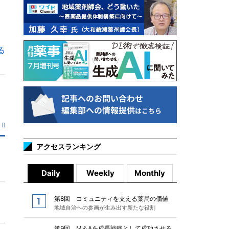
る
アクセスランキング
Daily
Weekly
Monthly
第8回 コミュニティを支える薬局の価値
地域自治への参画が生み出す新たな役割
第9回 M＆Aを成長戦略として成功させる