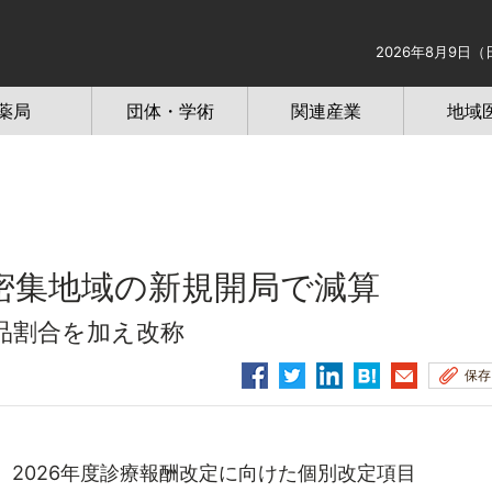
2026年8月9日（
薬局
団体・学術
関連産業
地域
密集地域の新規開局で減算
品割合を加え改称
保存
2026年度診療報酬改定に向けた個別改定項目