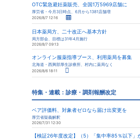
OTC緊急避妊薬販売、全国1万5969店舗に
厚労省・今月3日時点、6月から1381店舗増
2026/8/7 12:16
日本薬局方、二十改正へ基本方針
局方部会、目標は31年4月施行
2026/8/7 09:13
オンライン服薬指導ブース、利用薬局を募集
北海道・西興部厚生診療所、村内に薬局なく
2026/8/6 18:11
特集・連載：診療・調剤報酬改定
ベア評価料、対象者ゼロなら届け出変更を
厚労省疑義解釈
2026/7/31 12:30
【検証26年度改定】（5）「集中率85％以下」