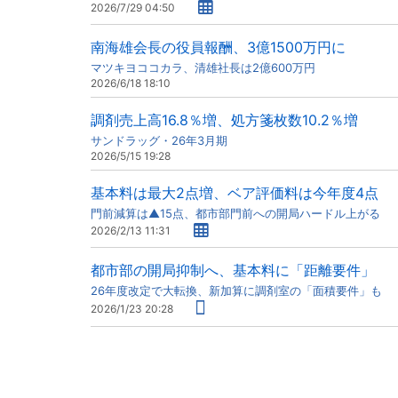
2026/7/29 04:50
南海雄会長の役員報酬、3億1500万円に
マツキヨココカラ、清雄社長は2億600万円
2026/6/18 18:10
調剤売上高16.8％増、処方箋枚数10.2％増
サンドラッグ・26年3月期
2026/5/15 19:28
基本料は最大2点増、ベア評価料は今年度4点
門前減算は▲15点、都市部門前への開局ハードル上がる
2026/2/13 11:31
都市部の開局抑制へ、基本料に「距離要件」
26年度改定で大転換、新加算に調剤室の「面積要件」も
2026/1/23 20:28