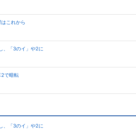
響はこれから
し、「3のイ」や2に
算2で暗転
し、「3のイ」や2に