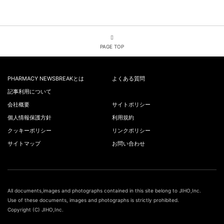
PAGE TOP
PHARMACY NEWSBREAKとは
よくある質問
記事利用について
会社概要
サイトポリシー
個人情報保護方針
利用規約
クッキーポリシー
リンクポリシー
サイトマップ
お問い合わせ
All documents,images and photographs contained in this site belong to JIHO,Inc.
Use of these documents, images and photographs is strictly prohibited.
Copyright (C) JIHO,Inc.