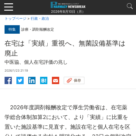
Jump
to
2026年8月10日（月）
navigation
トップページ
>
行政・政治
特集
診療・調剤報酬改定
在宅は「実績」重視へ、無菌設備基準は
廃止
中医協、個人在宅評価の兆し
2026/1/23 21:19
保存
2026年度調剤報酬改定で厚生労働省は、在宅薬
学総合体制加算2において、より「実績」に比重を
置いた施設基準に見直す。施設在宅と個人在宅を区