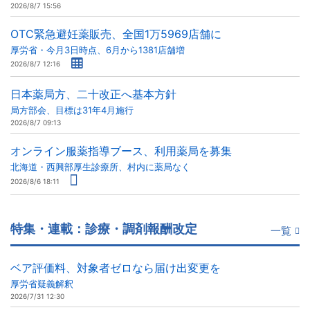
2026/8/7 15:56
OTC緊急避妊薬販売、全国1万5969店舗に
厚労省・今月3日時点、6月から1381店舗増
2026/8/7 12:16
日本薬局方、二十改正へ基本方針
局方部会、目標は31年4月施行
2026/8/7 09:13
オンライン服薬指導ブース、利用薬局を募集
北海道・西興部厚生診療所、村内に薬局なく
2026/8/6 18:11
特集・連載：診療・調剤報酬改定
一覧
ベア評価料、対象者ゼロなら届け出変更を
厚労省疑義解釈
2026/7/31 12:30