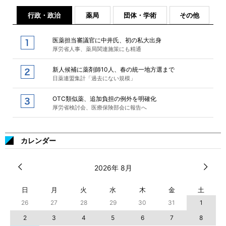
行政・政治
薬局
団体・学術
その他
医薬担当審議官に中井氏、初の私大出身
厚労省人事、薬局関連施策にも精通
新人候補に薬剤師10人、春の統一地方選まで
日薬連盟集計「過去にない規模」
OTC類似薬、追加負担の例外を明確化
厚労省検討会、医療保険部会に報告へ
カレンダー
2026年 8月
日
月
火
水
木
金
土
26
27
28
29
30
31
1
2
3
4
5
6
7
8