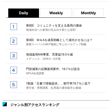
Daily
Weekly
Monthly
第8回 コミュニティを支える薬局の価値
地域自治への参画が生み出す新たな役割
第9回 M＆Aを成長戦略として成功させるには？
業務スーパーの神戸物産に学ぶロールアップ戦略
地域薬局NW事業、営業益19.5％減
メディシス・26年4～6月期
門前減算の近隣薬局要件、19.7％が該当
NPhA会員調査
1類薬「文書で情報提供」、順守率76.7％に低下
厚労省・実態調査、乱用薬の適切販売も微減
ジャンル別アクセスランキング