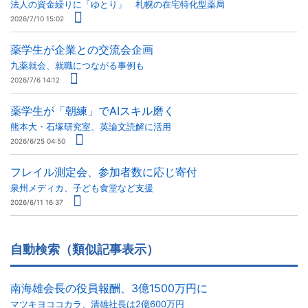
法人の資金繰りに「ゆとり」 札幌の在宅特化型薬局
2026/7/10 15:02
薬学生が企業との交流会企画
九薬就会、就職につながる事例も
2026/7/6 14:12
薬学生が「朝練」でAIスキル磨く
熊本大・石塚研究室、英論文読解に活用
2026/6/25 04:50
フレイル測定会、参加者数に応じ寄付
泉州メディカ、子ども食堂など支援
2026/6/11 16:37
自動検索（類似記事表示）
南海雄会長の役員報酬、3億1500万円に
マツキヨココカラ、清雄社長は2億600万円