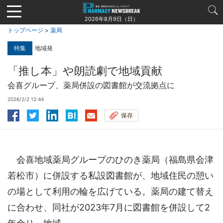
Jump
to
2026年8月9日（日）
navigation
トップページ
>
薬局
特集
地域発
「推し本」や朗読劇で地域貢献
会喜グループ、薬局併設の図書館が交流拠点に
2026/2/2 12:44
保存
会喜地域薬局グループのひのき薬局（福島県会津
若松市）に併設する私設図書館が、地域住民の憩い
の場として利用の輪を広げている。薬局の建て替え
に合わせ、同社が2023年7月に図書館を併設して2