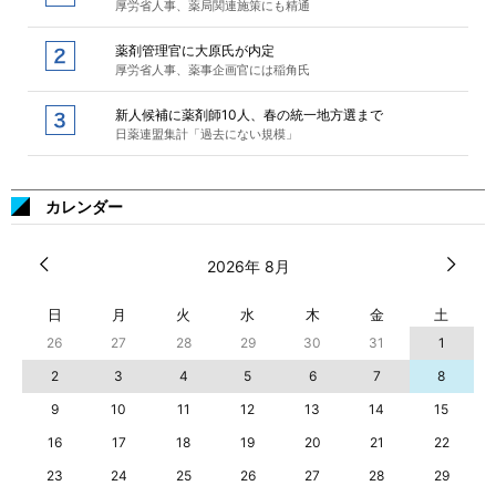
厚労省人事、薬局関連施策にも精通
薬剤管理官に大原氏が内定
厚労省人事、薬事企画官には稲角氏
新人候補に薬剤師10人、春の統一地方選まで
日薬連盟集計「過去にない規模」
カレンダー
2026年 8月
日
月
火
水
木
金
土
26
27
28
29
30
31
1
2
3
4
5
6
7
8
9
10
11
12
13
14
15
16
17
18
19
20
21
22
23
24
25
26
27
28
29