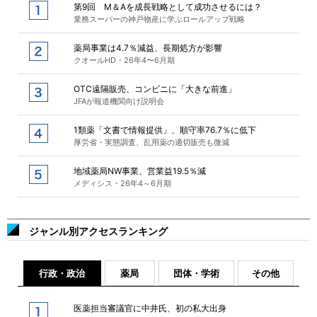
第9回 M＆Aを成長戦略として成功させるには？
業務スーパーの神戸物産に学ぶロールアップ戦略
薬局事業は4.7％減益、長期処方が影響
クオールHD・26年4〜6月期
OTC遠隔販売、コンビニに「大きな前進」
JFAが報道機関向け説明会
1類薬「文書で情報提供」、順守率76.7％に低下
厚労省・実態調査、乱用薬の適切販売も微減
地域薬局NW事業、営業益19.5％減
メディシス・26年4～6月期
ジャンル別アクセスランキング
行政・政治
薬局
団体・学術
その他
医薬担当審議官に中井氏、初の私大出身