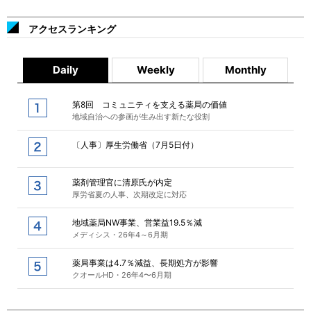
アクセスランキング
Daily
Weekly
Monthly
第8回 コミュニティを支える薬局の価値
地域自治への参画が生み出す新たな役割
〔人事〕厚生労働省（7月5日付）
薬剤管理官に清原氏が内定
厚労省夏の人事、次期改定に対応
地域薬局NW事業、営業益19.5％減
メディシス・26年4～6月期
薬局事業は4.7％減益、長期処方が影響
クオールHD・26年4〜6月期