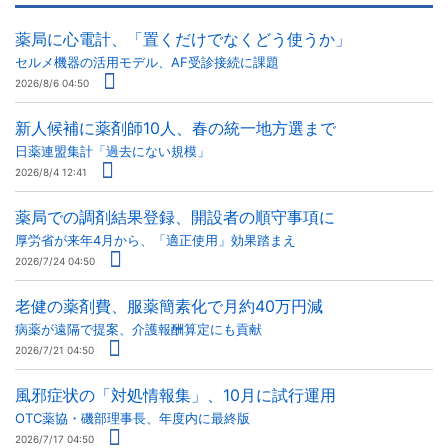
薬局に心電計、「置くだけでなくどう使うか」
セルメ機器の活用モデル、AF受診接続に課題
2026/8/6 04:50
新人候補に薬剤師10人、春の統一地方選まで
日薬連盟集計「過去にない規模」
2026/8/4 12:41
薬局での調剤結果登録、開設者の順守事項に
厚労省が来年4月から、「適正使用」効果踏まえ
2026/7/24 04:50
老健の薬剤費、服薬簡素化で月約40万円減
病薬が遠隔で提案、介護報酬算定にも貢献
2026/7/21 04:50
風邪症状の「対処情報集」、10月に試行運用
OTC薬協・磯部理事長、年度内に最終版
2026/7/17 04:50