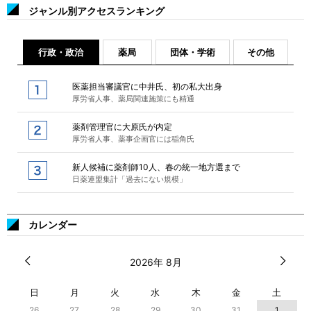
ジャンル別アクセスランキング
行政・政治
薬局
団体・学術
その他
医薬担当審議官に中井氏、初の私大出身
厚労省人事、薬局関連施策にも精通
薬剤管理官に大原氏が内定
厚労省人事、薬事企画官には稲角氏
新人候補に薬剤師10人、春の統一地方選まで
日薬連盟集計「過去にない規模」
カレンダー
2026年 8月
日
月
火
水
木
金
土
26
27
28
29
30
31
1