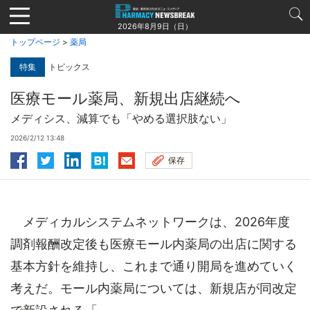
Jump
to
2026年8月9日（日）
navigation
トップページ
>
薬局
特集
トピックス
医療モール薬局、新規出店継続へ
メディシス、減算でも「やめる選択肢ない」
2026/2/12 13:48
保存
メディカルシステムネットワークは、2026年度
調剤報酬改定後も医療モール内薬局の出店に関する
基本方針を維持し、これまで通り開局を進めていく
考えだ。モール内薬局については、新規店が同改定