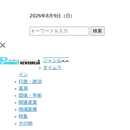
2026年8月9日（日）
ジャンル
タイムラ
イン
行政・政治
薬局
団体・学術
関連産業
地域医療
特集
その他