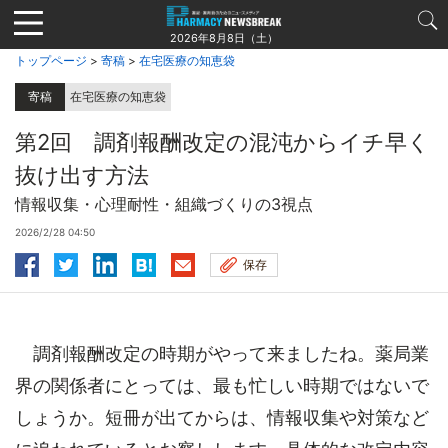
Jump
to
2026年8月8日（土）
navigation
トップページ
>
寄稿
>
在宅医療の知恵袋
寄稿
在宅医療の知恵袋
第2回 調剤報酬改定の混沌からイチ早く
抜け出す方法
情報収集・心理耐性・組織づくりの3視点
2026/2/28 04:50
保存
調剤報酬改定の時期がやって来ましたね。薬局業
界の関係者にとっては、最も忙しい時期ではないで
しょうか。短冊が出てからは、情報収集や対策など