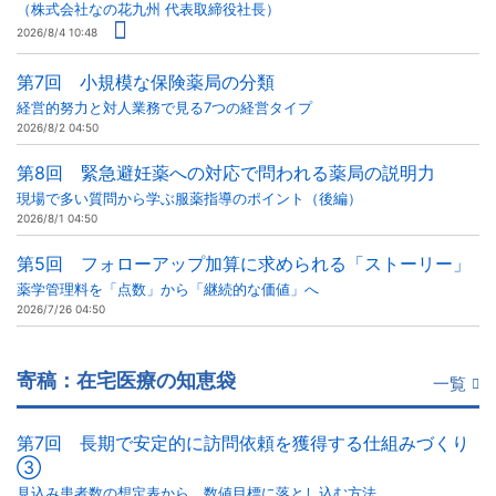
（株式会社なの花九州 代表取締役社長）
2026/8/4 10:48
第7回 小規模な保険薬局の分類
経営的努力と対人業務で見る7つの経営タイプ
2026/8/2 04:50
第8回 緊急避妊薬への対応で問われる薬局の説明力
現場で多い質問から学ぶ服薬指導のポイント（後編）
2026/8/1 04:50
第5回 フォローアップ加算に求められる「ストーリー」
薬学管理料を「点数」から「継続的な価値」へ
2026/7/26 04:50
寄稿：在宅医療の知恵袋
一覧
第7回 長期で安定的に訪問依頼を獲得する仕組みづくり
③
見込み患者数の想定表から、数値目標に落とし込む方法