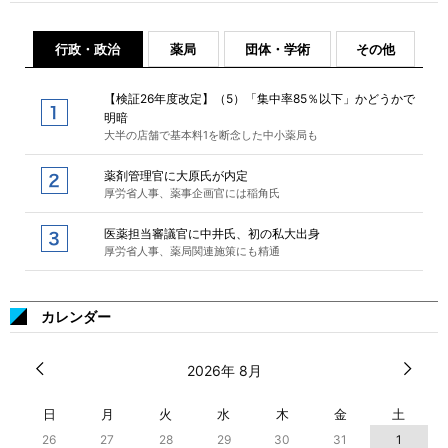
行政・政治
薬局
団体・学術
その他
【検証26年度改定】（5）「集中率85％以下」かどうかで
明暗
大半の店舗で基本料1を断念した中小薬局も
薬剤管理官に大原氏が内定
厚労省人事、薬事企画官には稲角氏
医薬担当審議官に中井氏、初の私大出身
厚労省人事、薬局関連施策にも精通
カレンダー
2026年 8月
日
月
火
水
木
金
土
26
27
28
29
30
31
1