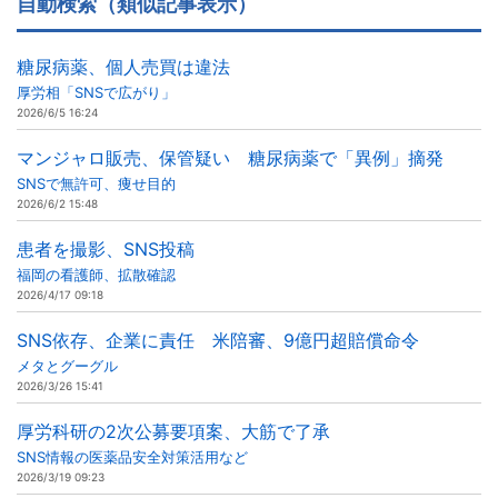
自動検索（類似記事表示）
糖尿病薬、個人売買は違法
厚労相「SNSで広がり」
2026/6/5 16:24
マンジャロ販売、保管疑い 糖尿病薬で「異例」摘発
SNSで無許可、痩せ目的
2026/6/2 15:48
患者を撮影、SNS投稿
福岡の看護師、拡散確認
2026/4/17 09:18
SNS依存、企業に責任 米陪審、9億円超賠償命令
メタとグーグル
2026/3/26 15:41
厚労科研の2次公募要項案、大筋で了承
SNS情報の医薬品安全対策活用など
2026/3/19 09:23