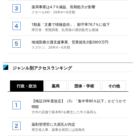
薬局事業は4.7％減益、長期処方が影響
クオールHD・26年4〜6月期
1類薬「文書で情報提供」、順守率76.7％に低下
厚労省・実態調査、乱用薬の適切販売も微減
地域医療介護支援事業、営業損失2億2900万円
スズケン、26年4～6月期
ジャンル別アクセスランキング
行政・政治
薬局
団体・学術
その他
【検証26年度改定】（5）「集中率85％以下」かどうかで
明暗
大半の店舗で基本料1を断念した中小薬局も
薬剤管理官に大原氏が内定
厚労省人事、薬事企画官には稲角氏