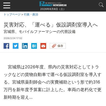
Jump
to
2026年8月8日（土）
navigation
トップページ
>
行政・政治
災害対応、「運べる」仮設調剤室導入へ
宮城県、モバイルファーマシーの代替設備
2026/2/24 17:52
保存
宮城県は2026年度、県内の災害対応としてトラ
ックなどの貨物自動車で運べる仮設調剤室を導入す
る。宮城県薬剤師会への実費補助という形で約316
万円を新年度予算案に計上した。車両の老朽化で更
新時期を迎え...