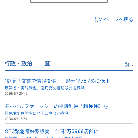
前のページへ戻る
行政・政治
一覧
一覧
1類薬「文書で情報提供」、順守率76.7％に低下
厚労省・実態調査、乱用薬の適切販売も微減
2026/8/7 20:46
モバイルファーマシーの平時利用「積極検討を」
難色示す厚労省に全国知事会が意見
2026/8/7 15:56
OTC緊急避妊薬販売、全国1万5969店舗に