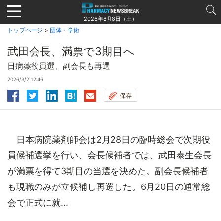
Jump
to
2026年8月8日（土）
navigation
トップページ
>
団体・学術
武田会長、満票で3期目へ
日病薬役員選、副会長も再選
2026/3/2 12:46
保存
日本病院薬剤師会は2月28日の臨時総会で次期役
員候補選挙を行い、会長候補者では、武田泰生会長
が満票を得て3期目の当選を決めた。副会長候補者
も現職のみが立候補し再選した。6月20日の通常総
会で正式に就...