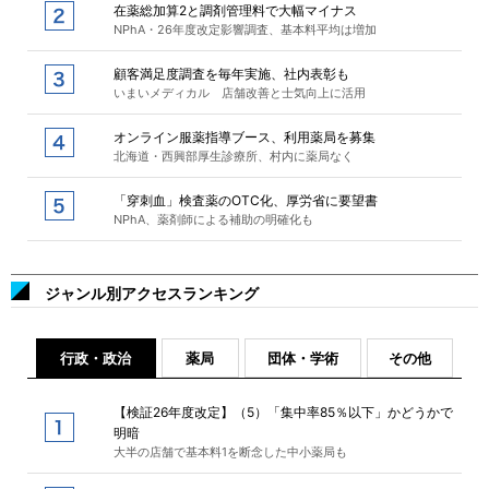
在薬総加算2と調剤管理料で大幅マイナス
NPhA・26年度改定影響調査、基本料平均は増加
顧客満足度調査を毎年実施、社内表彰も
いまいメディカル 店舗改善と士気向上に活用
オンライン服薬指導ブース、利用薬局を募集
北海道・西興部厚生診療所、村内に薬局なく
「穿刺血」検査薬のOTC化、厚労省に要望書
NPhA、薬剤師による補助の明確化も
ジャンル別アクセスランキング
行政・政治
薬局
団体・学術
その他
【検証26年度改定】（5）「集中率85％以下」かどうかで
明暗
大半の店舗で基本料1を断念した中小薬局も