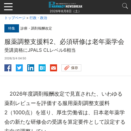
Jump
to
2026年8月8日（土）
navigation
トップページ
>
行政・政治
特集
診療・調剤報酬改定
服薬調整支援料2、必須研修は老年薬学会
受講資格にJPALS CLレベル6相当
2026/3/4 04:50
保存
2026年度調剤報酬改定で見直された、いわゆる
薬剤レビューを評価する服用薬剤調整支援料
2（1000点）を巡り、厚生労働省は、日本老年薬学
会の新たな研修会の受講を算定要件として設定する