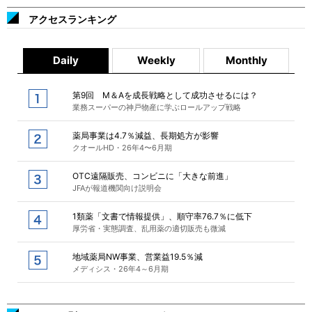
アクセスランキング
Daily
Weekly
Monthly
第9回 M＆Aを成長戦略として成功させるには？
業務スーパーの神戸物産に学ぶロールアップ戦略
薬局事業は4.7％減益、長期処方が影響
クオールHD・26年4〜6月期
OTC遠隔販売、コンビニに「大きな前進」
JFAが報道機関向け説明会
1類薬「文書で情報提供」、順守率76.7％に低下
厚労省・実態調査、乱用薬の適切販売も微減
地域薬局NW事業、営業益19.5％減
メディシス・26年4～6月期