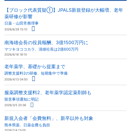
【ブロック代表質疑①】JPALS新規登録が大幅増、老年
薬研修が影響
日薬・山田常務理事
2026/6/29 15:10
南海雄会長の役員報酬、3億1500万円に
マツキヨココカラ、清雄社長は2億600万円
2026/6/18 18:10
老年薬学、基礎から提案まで
調整支援料2の研修、短期集中で準備
2026/4/13 04:50
服薬調整支援料2、老年薬学認定薬剤師も
留意事項通知に明記
2026/3/5 20:36
新規入会者「会費無料」、新卒以外も対象
熊本県薬、日薬会費も負担
2026/2/4 13:05