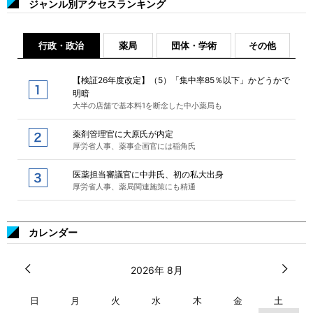
ジャンル別アクセスランキング
行政・政治
薬局
団体・学術
その他
【検証26年度改定】（5）「集中率85％以下」かどうかで
明暗
大半の店舗で基本料1を断念した中小薬局も
薬剤管理官に大原氏が内定
厚労省人事、薬事企画官には稲角氏
医薬担当審議官に中井氏、初の私大出身
厚労省人事、薬局関連施策にも精通
カレンダー
2026年 8月
日
月
火
水
木
金
土