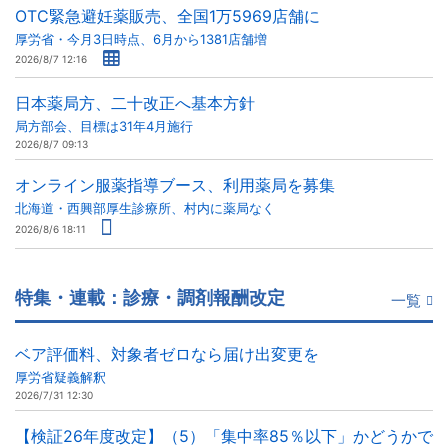
OTC緊急避妊薬販売、全国1万5969店舗に
厚労省・今月3日時点、6月から1381店舗増
2026/8/7 12:16
日本薬局方、二十改正へ基本方針
局方部会、目標は31年4月施行
2026/8/7 09:13
オンライン服薬指導ブース、利用薬局を募集
北海道・西興部厚生診療所、村内に薬局なく
2026/8/6 18:11
特集・連載：診療・調剤報酬改定
一覧
ベア評価料、対象者ゼロなら届け出変更を
厚労省疑義解釈
2026/7/31 12:30
【検証26年度改定】（5）「集中率85％以下」かどうかで