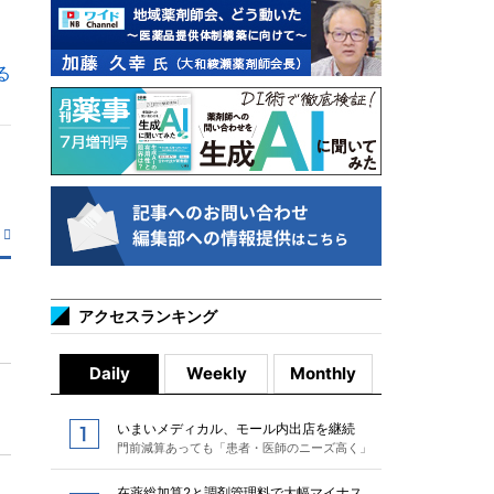
る
アクセスランキング
Daily
Weekly
Monthly
いまいメディカル、モール内出店を継続
門前減算あっても「患者・医師のニーズ高く」
在薬総加算2と調剤管理料で大幅マイナス