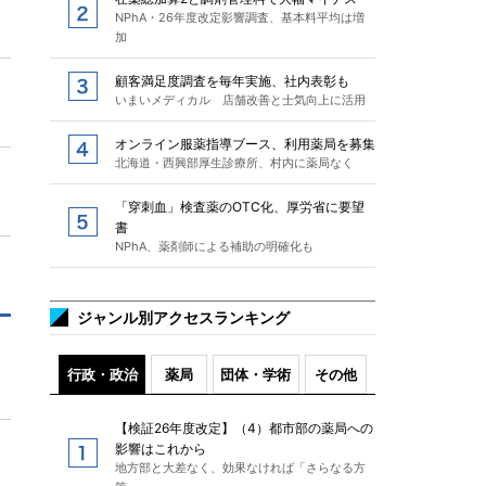
NPhA・26年度改定影響調査、基本料平均は増
加
顧客満足度調査を毎年実施、社内表彰も
いまいメディカル 店舗改善と士気向上に活用
オンライン服薬指導ブース、利用薬局を募集
北海道・西興部厚生診療所、村内に薬局なく
「穿刺血」検査薬のOTC化、厚労省に要望
書
NPhA、薬剤師による補助の明確化も
ジャンル別アクセスランキング
行政・政治
薬局
団体・学術
その他
【検証26年度改定】（4）都市部の薬局への
影響はこれから
地方部と大差なく、効果なければ「さらなる方