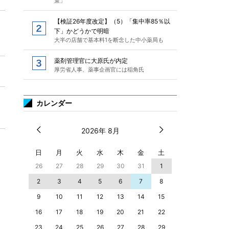
策」
【検証26年度改定】（5）「集中率85％以
下」かどうかで明暗
大半の店舗で基本料1を断念した中小薬局も
薬剤管理官に大原氏が内定
厚労省人事、薬事企画官には稲角氏
カレンダー
2026年 8月
日
月
火
水
木
金
土
26
27
28
29
30
31
1
2
3
4
5
6
7
8
9
10
11
12
13
14
15
16
17
18
19
20
21
22
23
24
25
26
27
28
29