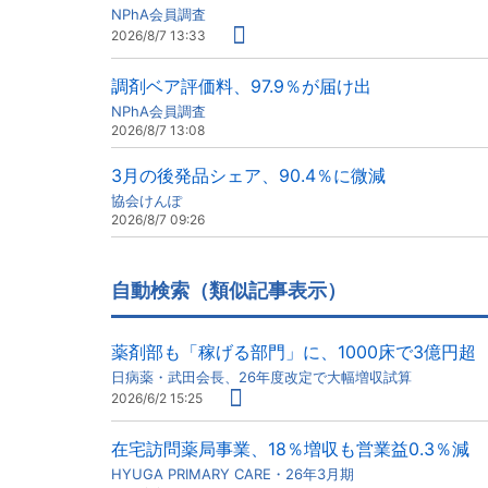
NPhA会員調査
2026/8/7 13:33
調剤ベア評価料、97.9％が届け出
NPhA会員調査
2026/8/7 13:08
3月の後発品シェア、90.4％に微減
協会けんぽ
2026/8/7 09:26
自動検索（類似記事表示）
薬剤部も「稼げる部門」に、1000床で3億円超
日病薬・武田会長、26年度改定で大幅増収試算
2026/6/2 15:25
在宅訪問薬局事業、18％増収も営業益0.3％減
HYUGA PRIMARY CARE・26年3月期