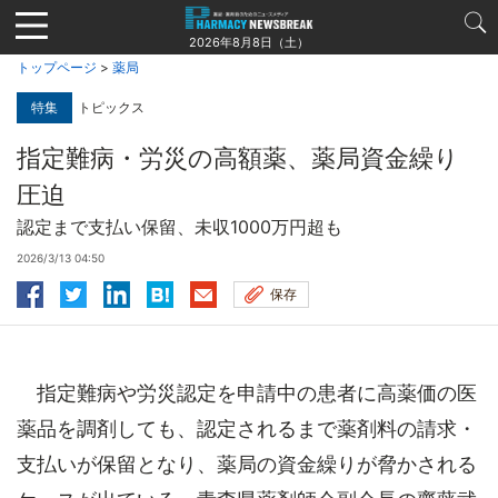
Jump
to
2026年8月8日（土）
navigation
トップページ
>
薬局
特集
トピックス
指定難病・労災の高額薬、薬局資金繰り
圧迫
認定まで支払い保留、未収1000万円超も
2026/3/13 04:50
保存
指定難病や労災認定を申請中の患者に高薬価の医
薬品を調剤しても、認定されるまで薬剤料の請求・
支払いが保留となり、薬局の資金繰りが脅かされる