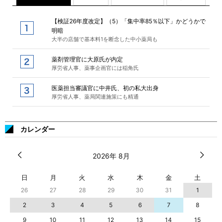
【検証26年度改定】（5）「集中率85％以下」かどうかで
明暗
大半の店舗で基本料1を断念した中小薬局も
薬剤管理官に大原氏が内定
厚労省人事、薬事企画官には稲角氏
医薬担当審議官に中井氏、初の私大出身
厚労省人事、薬局関連施策にも精通
カレンダー
2026年 8月
日
月
火
水
木
金
土
26
27
28
29
30
31
1
2
3
4
5
6
7
8
9
10
11
12
13
14
15