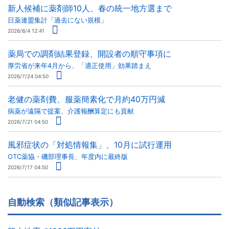
新人候補に薬剤師10人、春の統一地方選まで
日薬連盟集計「過去にない規模」
2026/8/4 12:41
薬局での調剤結果登録、開設者の順守事項に
厚労省が来年4月から、「適正使用」効果踏まえ
2026/7/24 04:50
老健の薬剤費、服薬簡素化で月約40万円減
病薬が遠隔で提案、介護報酬算定にも貢献
2026/7/21 04:50
風邪症状の「対処情報集」、10月に試行運用
OTC薬協・磯部理事長、年度内に最終版
2026/7/17 04:50
自動検索（類似記事表示）