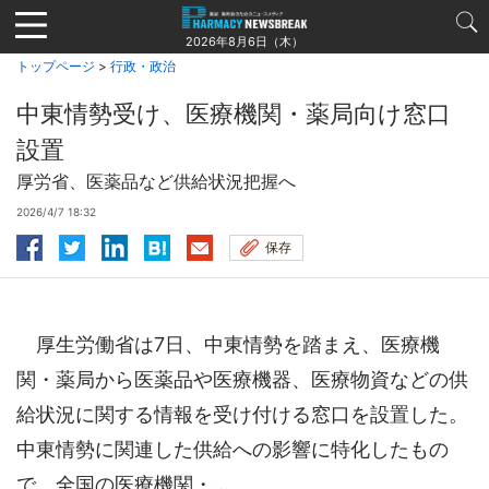
Jump
to
2026年8月6日（木）
navigation
トップページ
>
行政・政治
中東情勢受け、医療機関・薬局向け窓口
設置
厚労省、医薬品など供給状況把握へ
2026/4/7 18:32
保存
厚生労働省は7日、中東情勢を踏まえ、医療機
関・薬局から医薬品や医療機器、医療物資などの供
給状況に関する情報を受け付ける窓口を設置した。
中東情勢に関連した供給への影響に特化したもの
で、全国の医療機関・...