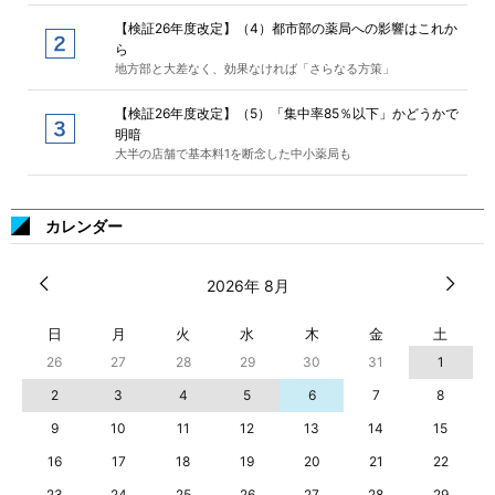
【検証26年度改定】（4）都市部の薬局への影響はこれか
ら
地方部と大差なく、効果なければ「さらなる方策」
【検証26年度改定】（5）「集中率85％以下」かどうかで
明暗
大半の店舗で基本料1を断念した中小薬局も
カレンダー
2026年 8月
日
月
火
水
木
金
土
26
27
28
29
30
31
1
2
3
4
5
6
7
8
9
10
11
12
13
14
15
16
17
18
19
20
21
22
23
24
25
26
27
28
29