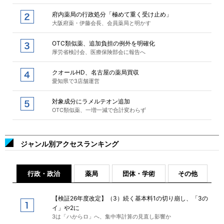
府内薬局の行政処分「極めて重く受け止め」
大阪府薬・伊藤会長、会員薬局と明かす
OTC類似薬、追加負担の例外を明確化
厚労省検討会、医療保険部会に報告へ
クオールHD、名古屋の薬局買収
愛知県で3店舗運営
対象成分にラメルテオン追加
OTC類似薬、一増一減で合計変わらず
ジャンル別アクセスランキング
行政・政治
薬局
団体・学術
その他
【検証26年度改定】（3）続く基本料1の切り崩し、「3の
イ」や2に
3は「ハからロ」へ、集中率計算の見直し影響か