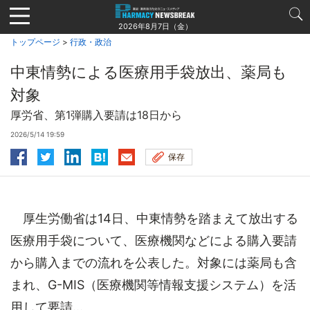
Jump
to
2026年8月7日（金）
navigation
トップページ
>
行政・政治
中東情勢による医療用手袋放出、薬局も
対象
厚労省、第1弾購入要請は18日から
2026/5/14 19:59
保存
厚生労働省は14日、中東情勢を踏まえて放出する
医療用手袋について、医療機関などによる購入要請
から購入までの流れを公表した。対象には薬局も含
まれ、G-MIS（医療機関等情報支援システム）を活
用して要請...