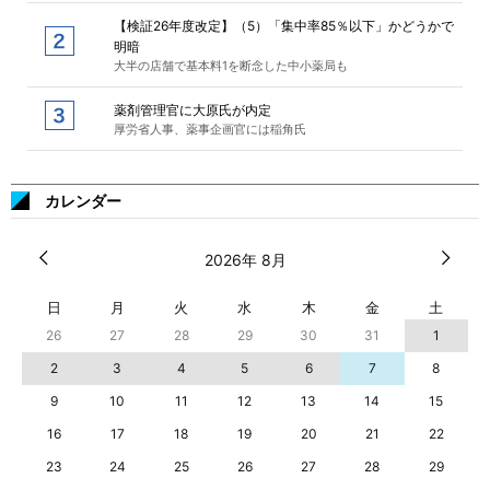
【検証26年度改定】（5）「集中率85％以下」かどうかで
明暗
大半の店舗で基本料1を断念した中小薬局も
薬剤管理官に大原氏が内定
厚労省人事、薬事企画官には稲角氏
カレンダー
2026年 8月
日
月
火
水
木
金
土
26
27
28
29
30
31
1
2
3
4
5
6
7
8
9
10
11
12
13
14
15
16
17
18
19
20
21
22
23
24
25
26
27
28
29