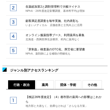
在薬総加算2と調剤管理料で大幅マイナス
NPhA・26年度改定影響調査、基本料平均は増加
顧客満足度調査を毎年実施、社内表彰も
いまいメディカル 店舗改善と士気向上に活用
オンライン服薬指導ブース、利用薬局を募集
北海道・西興部厚生診療所、村内に薬局なく
「穿刺血」検査薬のOTC化、厚労省に要望書
NPhA、薬剤師による補助の明確化も
ジャンル別アクセスランキング
行政・政治
薬局
団体・学術
その他
【検証26年度改定】（4）都市部の薬局への影響はこれか
ら
地方部と大差なく、効果なければ「さらなる方策」