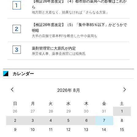
【検証26年度改定】（4）都市部の薬局への影響はこれか
ら
地方部と大差なく、効果なければ「さらなる方策」
【検証26年度改定】（5）「集中率85％以下」かどうかで
明暗
大半の店舗で基本料1を断念した中小薬局も
薬剤管理官に大原氏が内定
厚労省人事、薬事企画官には稲角氏
カレンダー
2026年 8月
日
月
火
水
木
金
土
26
27
28
29
30
31
1
2
3
4
5
6
7
8
9
10
11
12
13
14
15