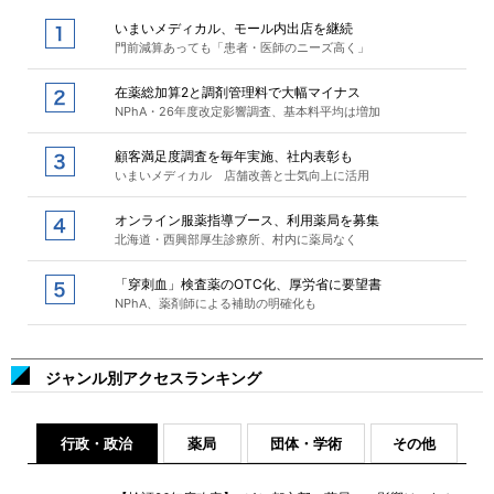
いまいメディカル、モール内出店を継続
門前減算あっても「患者・医師のニーズ高く」
在薬総加算2と調剤管理料で大幅マイナス
NPhA・26年度改定影響調査、基本料平均は増加
顧客満足度調査を毎年実施、社内表彰も
いまいメディカル 店舗改善と士気向上に活用
オンライン服薬指導ブース、利用薬局を募集
北海道・西興部厚生診療所、村内に薬局なく
「穿刺血」検査薬のOTC化、厚労省に要望書
NPhA、薬剤師による補助の明確化も
ジャンル別アクセスランキング
行政・政治
薬局
団体・学術
その他