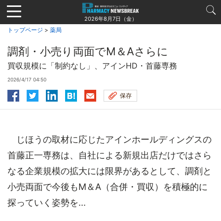
Jump
to
2026年8月7日（金）
navigation
トップページ
>
薬局
調剤・小売り両面でM＆Aさらに
買収規模に「制約なし」、アインHD・首藤専務
2026/4/17 04:50
保存
じほうの取材に応じたアインホールディングスの
首藤正一専務は、自社による新規出店だけではさら
なる企業規模の拡大には限界があるとして、調剤と
小売両面で今後もM＆A（合併・買収）を積極的に
探っていく姿勢を...