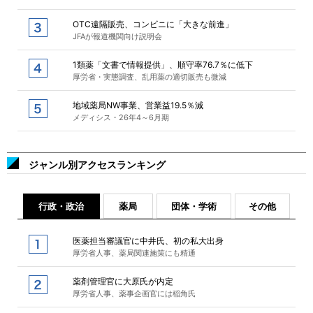
OTC遠隔販売、コンビニに「大きな前進」
JFAが報道機関向け説明会
1類薬「文書で情報提供」、順守率76.7％に低下
厚労省・実態調査、乱用薬の適切販売も微減
地域薬局NW事業、営業益19.5％減
メディシス・26年4～6月期
ジャンル別アクセスランキング
行政・政治
薬局
団体・学術
その他
医薬担当審議官に中井氏、初の私大出身
厚労省人事、薬局関連施策にも精通
薬剤管理官に大原氏が内定
厚労省人事、薬事企画官には稲角氏