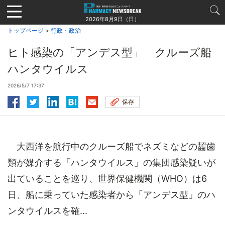
Jump
to
2026年8月9日（日）
navigation
トップページ
>
行政・政治
ヒト感染の「アンデス型」 クルーズ船
ハンタウイルス
2026/5/7 17:37
保存
大西洋を航行中のクルーズ船でネズミなどの齧歯
類が媒介する「ハンタウイルス」の集団感染疑いが
出ていることを巡り、世界保健機関（WHO）は6
日、船に乗っていた感染者から「アンデス型」のハ
ンタウイルスを確...