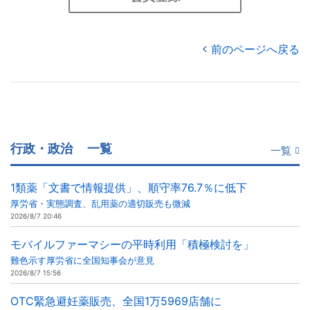
前のページへ戻る
行政・政治
一覧
一覧
1類薬「文書で情報提供」、順守率76.7％に低下
厚労省・実態調査、乱用薬の適切販売も微減
2026/8/7 20:46
モバイルファーマシーの平時利用「積極検討を」
難色示す厚労省に全国知事会が意見
2026/8/7 15:56
OTC緊急避妊薬販売、全国1万5969店舗に