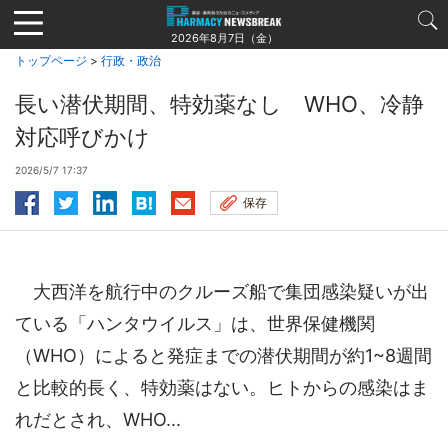
Jump
to
2026年8月7日（金）
navigation
トップページ
>
行政・政治
長い潜伏期間、特効薬なし WHO、冷静
対応呼びかけ
2026/5/7 17:37
保存
大西洋を航行中のクルーズ船で集団感染疑いが出
ている「ハンタウイルス」は、世界保健機関
（WHO）によると発症までの潜伏期間が約1~8週間
と比較的長く、特効薬はない。ヒトからの感染はま
れだとされ、WHO...