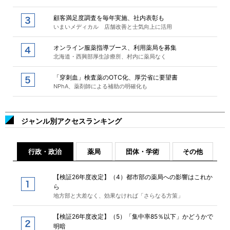
顧客満足度調査を毎年実施、社内表彰も
いまいメディカル 店舗改善と士気向上に活用
オンライン服薬指導ブース、利用薬局を募集
北海道・西興部厚生診療所、村内に薬局なく
「穿刺血」検査薬のOTC化、厚労省に要望書
NPhA、薬剤師による補助の明確化も
ジャンル別アクセスランキング
行政・政治
薬局
団体・学術
その他
【検証26年度改定】（4）都市部の薬局への影響はこれか
ら
地方部と大差なく、効果なければ「さらなる方策」
【検証26年度改定】（5）「集中率85％以下」かどうかで
明暗