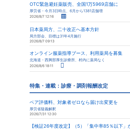
OTC緊急避妊薬販売、全国1万5969店舗に
厚労省・今月3日時点、6月から1381店舗増
2026/8/7 12:16
日本薬局方、二十改正へ基本方針
局方部会、目標は31年4月施行
2026/8/7 09:13
オンライン服薬指導ブース、利用薬局を募集
北海道・西興部厚生診療所、村内に薬局なく
2026/8/6 18:11
特集・連載：診療・調剤報酬改定
ベア評価料、対象者ゼロなら届け出変更を
厚労省疑義解釈
2026/7/31 12:30
【検証26年度改定】（5）「集中率85％以下」