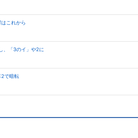
響はこれから
し、「3のイ」や2に
算2で暗転