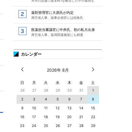
大半の店舗で基本料1を断念した中小薬局も
薬剤管理官に大原氏が内定
厚労省人事、薬事企画官には稲角氏
医薬担当審議官に中井氏、初の私大出身
厚労省人事、薬局関連施策にも精通
カレンダー
2026年 8月
日
月
火
水
木
金
土
26
27
28
29
30
31
1
2
3
4
5
6
7
8
9
10
11
12
13
14
15
16
17
18
19
20
21
22
23
24
25
26
27
28
29