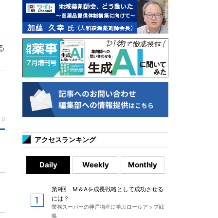
る
アクセスランキング
Daily
Weekly
Monthly
第9回 M＆Aを成長戦略として成功させる
には？
業務スーパーの神戸物産に学ぶロールアップ戦
略