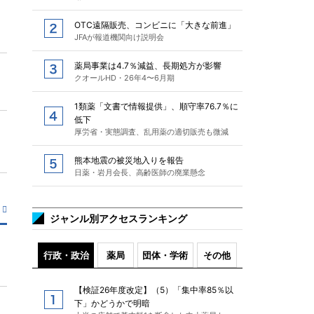
OTC遠隔販売、コンビニに「大きな前進」
JFAが報道機関向け説明会
薬局事業は4.7％減益、長期処方が影響
クオールHD・26年4〜6月期
1類薬「文書で情報提供」、順守率76.7％に
低下
厚労省・実態調査、乱用薬の適切販売も微減
熊本地震の被災地入りを報告
日薬・岩月会長、高齢医師の廃業懸念
ジャンル別アクセスランキング
行政・政治
薬局
団体・学術
その他
【検証26年度改定】（5）「集中率85％以
下」かどうかで明暗