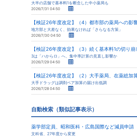
大半の店舗で基本料1を断念した中小薬局も
2026/7/31 04:50
【検証26年度改定】（4）都市部の薬局への影
地方部と大差なく、効果なければ「さらなる方策」
2026/7/30 04:50
【検証26年度改定】（3）続く基本料1の切り崩
3は「ハからロ」へ、集中率計算の見直し影響か
2026/7/29 04:50
【検証26年度改定】（2）大手薬局、在薬総加
大手ドラッグは調剤ベア加算の届け出低調
2026/7/28 04:50
自動検索（類似記事表示）
薬学部定員、昭和医科・広島国際など減員申請
文科省、27年度から変更