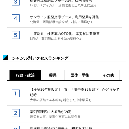
顧客満足度調査を毎年実施、社内表彰も
いまいメディカル 店舗改善と士気向上に活用
オンライン服薬指導ブース、利用薬局を募集
北海道・西興部厚生診療所、村内に薬局なく
「穿刺血」検査薬のOTC化、厚労省に要望書
NPhA、薬剤師による補助の明確化も
ジャンル別アクセスランキング
行政・政治
薬局
団体・学術
その他
【検証26年度改定】（5）「集中率85％以下」かどうかで
明暗
大半の店舗で基本料1を断念した中小薬局も
薬剤管理官に大原氏が内定
厚労省人事、薬事企画官には稲角氏
医薬担当審議官に中井氏、初の私大出身