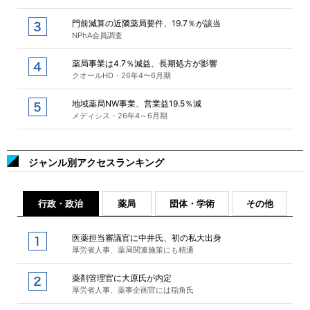
門前減算の近隣薬局要件、19.7％が該当
NPhA会員調査
薬局事業は4.7％減益、長期処方が影響
クオールHD・26年4〜6月期
地域薬局NW事業、営業益19.5％減
メディシス・26年4～6月期
ジャンル別アクセスランキング
行政・政治
薬局
団体・学術
その他
医薬担当審議官に中井氏、初の私大出身
厚労省人事、薬局関連施策にも精通
薬剤管理官に大原氏が内定
厚労省人事、薬事企画官には稲角氏