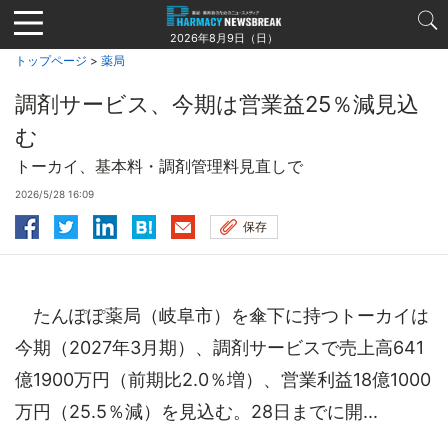
Jump
to
2026年8月9日（日）
navigation
トップページ
>
薬局
調剤サービス、今期は営業益25％減見込
む
トーカイ、基本料・調剤管理料見直しで
2026/5/28 16:09
保存
たんぽぽ薬局（岐阜市）を傘下に持つトーカイは
今期（2027年3月期）、調剤サービスで売上高641
億1900万円（前期比2.0％増）、営業利益18億1000
万円（25.5％減）を見込む。28日までに開...