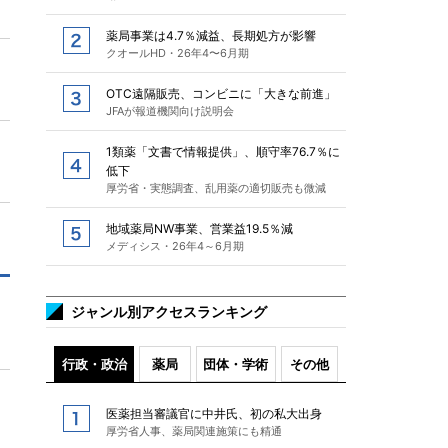
薬局事業は4.7％減益、長期処方が影響
クオールHD・26年4〜6月期
OTC遠隔販売、コンビニに「大きな前進」
JFAが報道機関向け説明会
1類薬「文書で情報提供」、順守率76.7％に
低下
厚労省・実態調査、乱用薬の適切販売も微減
地域薬局NW事業、営業益19.5％減
メディシス・26年4～6月期
ジャンル別アクセスランキング
行政・政治
薬局
団体・学術
その他
医薬担当審議官に中井氏、初の私大出身
厚労省人事、薬局関連施策にも精通