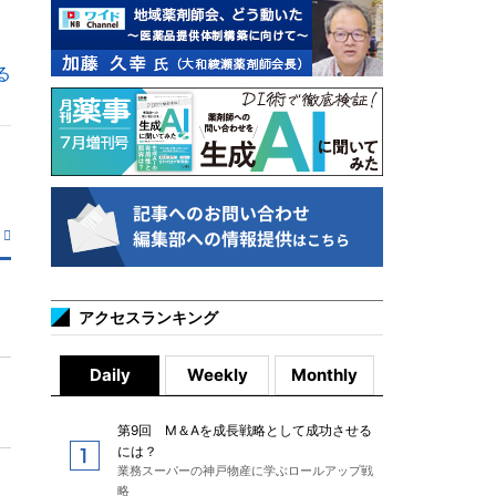
る
アクセスランキング
Daily
Weekly
Monthly
第9回 M＆Aを成長戦略として成功させる
には？
業務スーパーの神戸物産に学ぶロールアップ戦
略