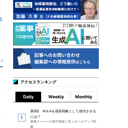
る
アクセスランキング
Daily
Weekly
Monthly
第9回 M＆Aを成長戦略として成功させる
には？
業務スーパーの神戸物産に学ぶロールアップ戦
略