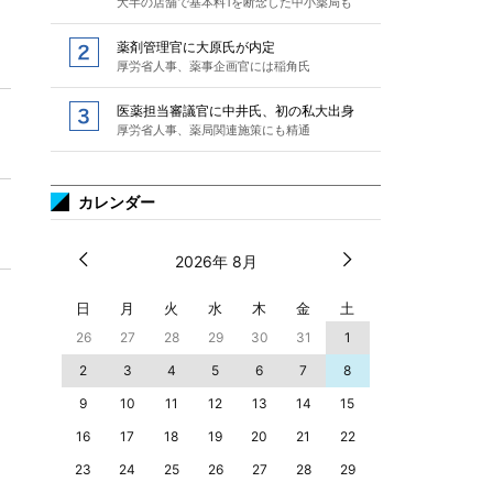
大半の店舗で基本料1を断念した中小薬局も
薬剤管理官に大原氏が内定
厚労省人事、薬事企画官には稲角氏
医薬担当審議官に中井氏、初の私大出身
厚労省人事、薬局関連施策にも精通
カレンダー
2026年 8月
日
月
火
水
木
金
土
26
27
28
29
30
31
1
2
3
4
5
6
7
8
9
10
11
12
13
14
15
16
17
18
19
20
21
22
23
24
25
26
27
28
29