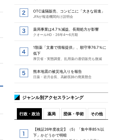
OTC遠隔販売、コンビニに「大きな前進」
JFAが報道機関向け説明会
薬局事業は4.7％減益、長期処方が影響
クオールHD・26年4〜6月期
1類薬「文書で情報提供」、順守率76.7％に
低下
厚労省・実態調査、乱用薬の適切販売も微減
熊本地震の被災地入りを報告
日薬・岩月会長、高齢医師の廃業懸念
ジャンル別アクセスランキング
行政・政治
薬局
団体・学術
その他
【検証26年度改定】（5）「集中率85％以
下」かどうかで明暗