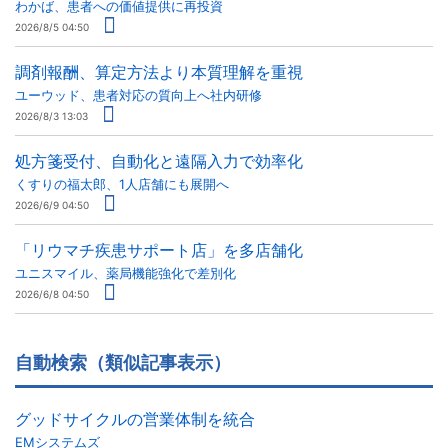
わかば、患者への価値提供に再投資
2026/8/5 04:50
調剤報酬、算定方法より本質理解を重視
ユーウッド、患者対応の質向上へ社内研修
2026/8/3 13:03
処方箋受付、自動化と遠隔入力で効率化
くすりの福太郎、1人店舗にも展開へ
2026/6/9 04:50
「リウマチ疾患サポート店」を多店舗化
ユニスマイル、薬局機能強化で差別化
2026/6/8 04:50
自動検索（類似記事表示）
グッドサイクルの営業体制を統合
EMシステムズ