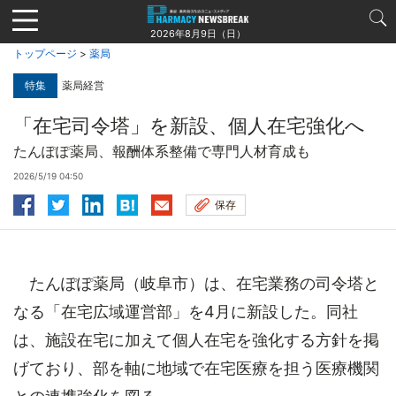
Jump
to
2026年8月9日（日）
navigation
トップページ
>
薬局
特集
薬局経営
「在宅司令塔」を新設、個人在宅強化へ
たんぽぽ薬局、報酬体系整備で専門人材育成も
2026/5/19 04:50
保存
たんぽぽ薬局（岐阜市）は、在宅業務の司令塔と
なる「在宅広域運営部」を4月に新設した。同社
は、施設在宅に加えて個人在宅を強化する方針を掲
げており、部を軸に地域で在宅医療を担う医療機関