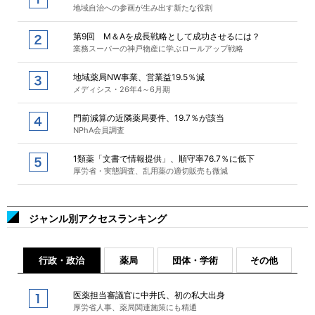
地域自治への参画が生み出す新たな役割
第9回 M＆Aを成長戦略として成功させるには？
業務スーパーの神戸物産に学ぶロールアップ戦略
地域薬局NW事業、営業益19.5％減
メディシス・26年4～6月期
門前減算の近隣薬局要件、19.7％が該当
NPhA会員調査
1類薬「文書で情報提供」、順守率76.7％に低下
厚労省・実態調査、乱用薬の適切販売も微減
ジャンル別アクセスランキング
行政・政治
薬局
団体・学術
その他
医薬担当審議官に中井氏、初の私大出身
厚労省人事、薬局関連施策にも精通