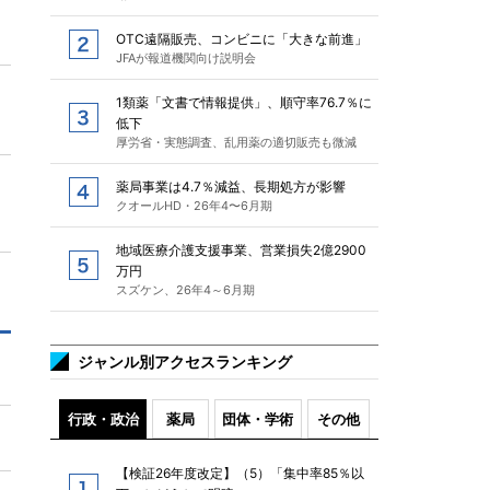
OTC遠隔販売、コンビニに「大きな前進」
JFAが報道機関向け説明会
1類薬「文書で情報提供」、順守率76.7％に
低下
厚労省・実態調査、乱用薬の適切販売も微減
薬局事業は4.7％減益、長期処方が影響
クオールHD・26年4〜6月期
地域医療介護支援事業、営業損失2億2900
万円
スズケン、26年4～6月期
ジャンル別アクセスランキング
行政・政治
薬局
団体・学術
その他
【検証26年度改定】（5）「集中率85％以