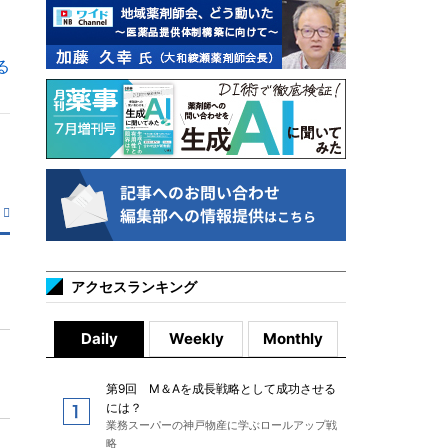
る
アクセスランキング
Daily
Weekly
Monthly
第9回 M＆Aを成長戦略として成功させる
には？
業務スーパーの神戸物産に学ぶロールアップ戦
略