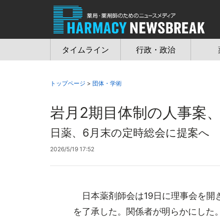
Jump
to
navigation
タイムライン
行政・政治
トップページ
>
団体・学術
岩月2期目体制の人事案
日薬、6月末の定時総会に提案へ
2026/5/19 17:52
日本薬剤師会は19日に理事会を開
を了承した。関係者が明らかにした