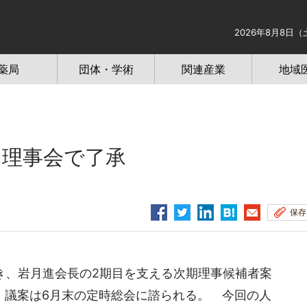
2026年8月8日（
薬局
団体・学術
関連産業
地域
、理事会で了承
保存
き、岩月進会長の2期目を支える次期理事候補者案
。議案は6月末の定時総会に諮られる。 今回の人