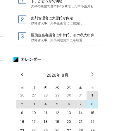
下」かどうかで明暗
大半の店舗で基本料1を断念した中小薬局も
薬剤管理官に大原氏が内定
厚労省人事、薬事企画官には稲角氏
医薬担当審議官に中井氏、初の私大出身
厚労省人事、薬局関連施策にも精通
カレンダー
2026年 8月
日
月
火
水
木
金
土
26
27
28
29
30
31
1
2
3
4
5
6
7
8
9
10
11
12
13
14
15
16
17
18
19
20
21
22
23
24
25
26
27
28
29