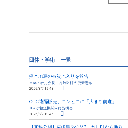
団体・学術
一覧
熊本地震の被災地入りを報告
日薬・岩月会長、高齢医師の廃業懸念
2026/8/7 19:48
OTC遠隔販売、コンビニに「大きな前進」
JFAが報道機関向け説明会
2026/8/7 19:45
【無料公開】宮崎県薬のMP、氷川町から撤収