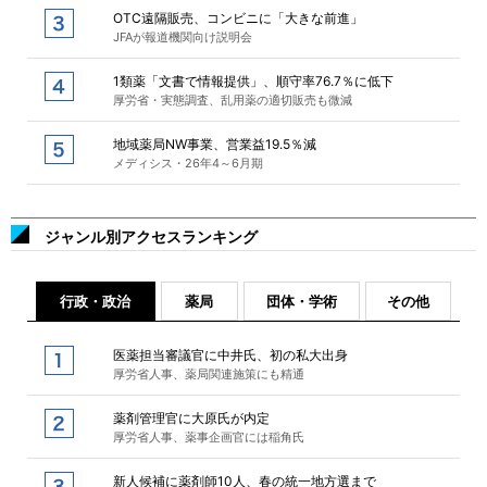
OTC遠隔販売、コンビニに「大きな前進」
JFAが報道機関向け説明会
1類薬「文書で情報提供」、順守率76.7％に低下
厚労省・実態調査、乱用薬の適切販売も微減
地域薬局NW事業、営業益19.5％減
メディシス・26年4～6月期
ジャンル別アクセスランキング
行政・政治
薬局
団体・学術
その他
医薬担当審議官に中井氏、初の私大出身
厚労省人事、薬局関連施策にも精通
薬剤管理官に大原氏が内定
厚労省人事、薬事企画官には稲角氏
新人候補に薬剤師10人、春の統一地方選まで