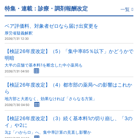
特集・連載：診療・調剤報酬改定
一覧
ベア評価料、対象者ゼロなら届け出変更を
厚労省疑義解釈
2026/7/31 12:30
【検証26年度改定】（5）「集中率85％以下」かどうかで
明暗
大半の店舗で基本料1を断念した中小薬局も
2026/7/31 04:50
【検証26年度改定】（4）都市部の薬局への影響はこれか
ら
地方部と大差なく、効果なければ「さらなる方策」
2026/7/30 04:50
【検証26年度改定】（3）続く基本料1の切り崩し、「3の
イ」や2に
3は「ハからロ」へ、集中率計算の見直し影響か