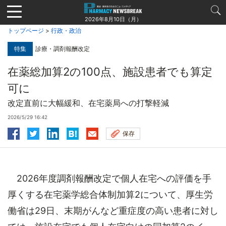
Jump
to
2026年8月10日（月）
navigation
トップページ
>
行政・政治
特集
診療・調剤報酬改定
在薬総加算2の100点、施設患者でも算定
可に
改定直前に大幅緩和、在宅薬局への打撃軽減
2026/5/29 16:42
保存
2026年度調剤報酬改定で個人在宅への評価を手
厚くする在宅薬学総合体制加算2について、厚生労
働省は29日、末期がんなど重症度の高い患者に対し