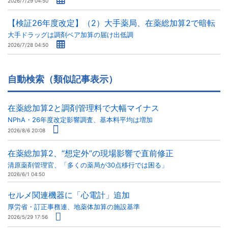
2026/7/29 04:50
【検証26年度改定】（2）大手薬局、在薬総加算2で暗転
大手ドラッグは調剤ベア加算の届け出低調
2026/7/28 04:50
自動検索（類似記事表示）
在薬総加算2と調剤管理料で大幅マイナス
NPhA・26年度改定影響調査、基本料平均は増加
2026/8/6 20:08
在薬総加算2、“想定外”の現場影響で直前修正
清原薬剤管理官、「多くの薬局が30点移行では困る」
2026/6/1 04:50
セルメ関連機器に「心電計」追加
厚労省・訂正事務連、地薬体加算の施設基準
2026/5/29 17:56