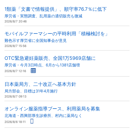
1類薬「文書で情報提供」、順守率76.7％に低下
厚労省・実態調査、乱用薬の適切販売も微減
2026/8/7 20:46
モバイルファーマシーの平時利用「積極検討を」
難色示す厚労省に全国知事会が意見
2026/8/7 15:56
OTC緊急避妊薬販売、全国1万5969店舗に
厚労省・今月3日時点、6月から1381店舗増
2026/8/7 12:16
日本薬局方、二十改正へ基本方針
局方部会、目標は31年4月施行
2026/8/7 09:13
オンライン服薬指導ブース、利用薬局を募集
北海道・西興部厚生診療所、村内に薬局なく
2026/8/6 18:11