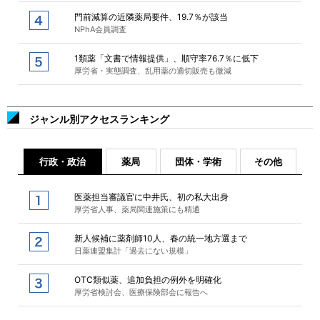
門前減算の近隣薬局要件、19.7％が該当
NPhA会員調査
1類薬「文書で情報提供」、順守率76.7％に低下
厚労省・実態調査、乱用薬の適切販売も微減
ジャンル別アクセスランキング
行政・政治
薬局
団体・学術
その他
医薬担当審議官に中井氏、初の私大出身
厚労省人事、薬局関連施策にも精通
新人候補に薬剤師10人、春の統一地方選まで
日薬連盟集計「過去にない規模」
OTC類似薬、追加負担の例外を明確化
厚労省検討会、医療保険部会に報告へ