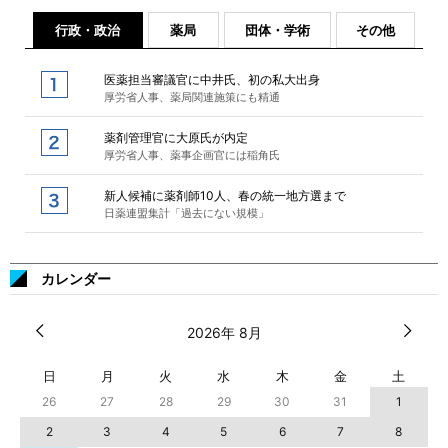
行政・政治
薬局
団体・学術
その他
医薬担当審議官に中井氏、初の私大出身
厚労省人事、薬局関連施策にも精通
薬剤管理官に大原氏が内定
厚労省人事、薬事企画官には稲角氏
新人候補に薬剤師10人、春の統一地方選まで
日薬連盟集計「過去にない規模」
カレンダー
2026年 8月
日
月
火
水
木
金
土
26
27
28
29
30
31
1
2
3
4
5
6
7
8