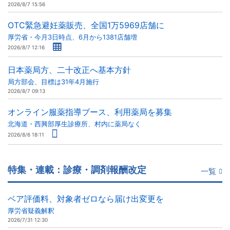
2026/8/7 15:56
OTC緊急避妊薬販売、全国1万5969店舗に
厚労省・今月3日時点、6月から1381店舗増
2026/8/7 12:16
日本薬局方、二十改正へ基本方針
局方部会、目標は31年4月施行
2026/8/7 09:13
オンライン服薬指導ブース、利用薬局を募集
北海道・西興部厚生診療所、村内に薬局なく
2026/8/6 18:11
特集・連載：診療・調剤報酬改定
一覧
ベア評価料、対象者ゼロなら届け出変更を
厚労省疑義解釈
2026/7/31 12:30