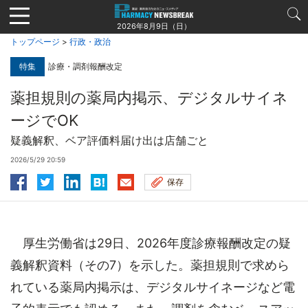
Jump
to
2026年8月9日（日）
navigation
トップページ
>
行政・政治
特集
診療・調剤報酬改定
薬担規則の薬局内掲示、デジタルサイネ
ージでOK
疑義解釈、ベア評価料届け出は店舗ごと
2026/5/29 20:59
保存
厚生労働省は29日、2026年度診療報酬改定の疑
義解釈資料（その7）を示した。薬担規則で求めら
れている薬局内掲示は、デジタルサイネージなど電