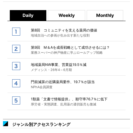
Daily
Weekly
Monthly
第8回 コミュニティを支える薬局の価値
地域自治への参画が生み出す新たな役割
第9回 M＆Aを成長戦略として成功させるには？
業務スーパーの神戸物産に学ぶロールアップ戦略
地域薬局NW事業、営業益19.5％減
メディシス・26年4～6月期
門前減算の近隣薬局要件、19.7％が該当
NPhA会員調査
1類薬「文書で情報提供」、順守率76.7％に低下
厚労省・実態調査、乱用薬の適切販売も微減
ジャンル別アクセスランキング