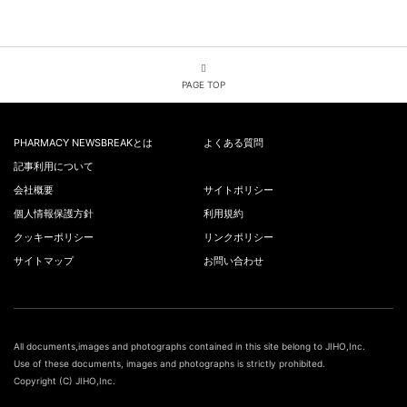
PAGE TOP
PHARMACY NEWSBREAKとは
よくある質問
記事利用について
会社概要
サイトポリシー
個人情報保護方針
利用規約
クッキーポリシー
リンクポリシー
サイトマップ
お問い合わせ
All documents,images and photographs contained in this site belong to JIHO,Inc.
Use of these documents, images and photographs is strictly prohibited.
Copyright (C) JIHO,Inc.