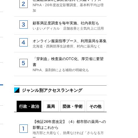
NPhA・26年度改定影響調査、基本料平均は増
加
顧客満足度調査を毎年実施、社内表彰も
いまいメディカル 店舗改善と士気向上に活用
オンライン服薬指導ブース、利用薬局を募集
北海道・西興部厚生診療所、村内に薬局なく
「穿刺血」検査薬のOTC化、厚労省に要望
書
NPhA、薬剤師による補助の明確化も
ジャンル別アクセスランキング
行政・政治
薬局
団体・学術
その他
【検証26年度改定】（4）都市部の薬局への
影響はこれから
地方部と大差なく、効果なければ「さらなる方