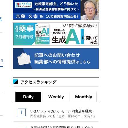
る
アクセスランキング
Daily
Weekly
Monthly
いまいメディカル、モール内出店を継続
門前減算あっても「患者・医師のニーズ高く」
在薬総加算2と調剤管理料で大幅マイナス