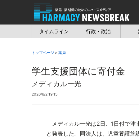
Jump
to
navigation
タイムライン
行政・政治
トップページ
>
薬局
学生支援団体に寄付金
メディカル一光
2026/6/2 19:15
メディカル一光は2日、1日付で津
と発表した。同法人は、児童養護施