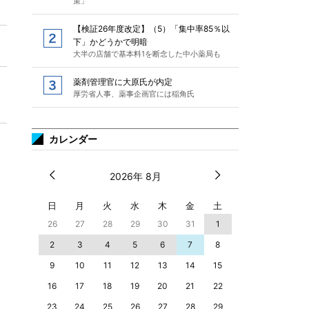
策」
【検証26年度改定】（5）「集中率85％以
下」かどうかで明暗
大半の店舗で基本料1を断念した中小薬局も
薬剤管理官に大原氏が内定
厚労省人事、薬事企画官には稲角氏
カレンダー
2026年 8月
日
月
火
水
木
金
土
26
27
28
29
30
31
1
2
3
4
5
6
7
8
9
10
11
12
13
14
15
16
17
18
19
20
21
22
23
24
25
26
27
28
29