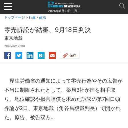
Jump
to
2026年8月10日（月）
navigation
トップページ
>
行政・政治
零売訴訟が結審、9月18日判決
東京地裁
2026/6/2 20:01
保存
厚生労働省の通知によって零売行為やその広告が
不当に制限されたとして、薬局3社が国を相手取
り、地位確認や損害賠償を求めた訴訟の第7回口頭
弁論が2日、東京地裁（角谷昌毅裁判長）で開かれ
た。原告、被告双方...