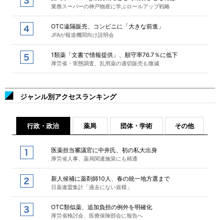
業務スーパーの神戸物産に学ぶロールアップ戦略
OTC遠隔販売、コンビニに「大きな前進」
JFAが報道機関向け説明会
1類薬「文書で情報提供」、順守率76.7％に低下
厚労省・実態調査、乱用薬の適切販売も微減
ジャンル別アクセスランキング
行政・政治
薬局
団体・学術
その他
医薬担当審議官に中井氏、初の私大出身
厚労省人事、薬局関連施策にも精通
新人候補に薬剤師10人、春の統一地方選まで
日薬連盟集計「過去にない規模」
OTC類似薬、追加負担の例外を明確化
厚労省検討会、医療保険部会に報告へ