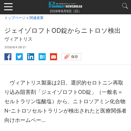
Jump
to
2026年8月9日（日）
navigation
トップページ
>
関連産業
ジェイゾロフトOD錠からニトロソ検出
ヴィアトリス
2026/6/4 09:21
保存
ヴィアトリス製薬は2日、選択的セロトニン再取
り込み阻害剤「ジェイゾロフトOD錠」（一般名＝
セルトラリン塩酸塩）から、ニトロソアミン化合物
N-ニトロソセルトラリンが検出されたと医療関係者
向けホームペー...