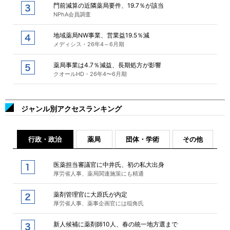
門前減算の近隣薬局要件、19.7％が該当
NPhA会員調査
地域薬局NW事業、営業益19.5％減
メディシス・26年4～6月期
薬局事業は4.7％減益、長期処方が影響
クオールHD・26年4〜6月期
ジャンル別アクセスランキング
行政・政治
薬局
団体・学術
その他
医薬担当審議官に中井氏、初の私大出身
厚労省人事、薬局関連施策にも精通
薬剤管理官に大原氏が内定
厚労省人事、薬事企画官には稲角氏
新人候補に薬剤師10人、春の統一地方選まで