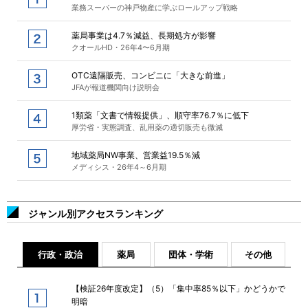
業務スーパーの神戸物産に学ぶロールアップ戦略
薬局事業は4.7％減益、長期処方が影響
クオールHD・26年4〜6月期
OTC遠隔販売、コンビニに「大きな前進」
JFAが報道機関向け説明会
1類薬「文書で情報提供」、順守率76.7％に低下
厚労省・実態調査、乱用薬の適切販売も微減
地域薬局NW事業、営業益19.5％減
メディシス・26年4～6月期
ジャンル別アクセスランキング
行政・政治
薬局
団体・学術
その他
【検証26年度改定】（5）「集中率85％以下」かどうかで
明暗