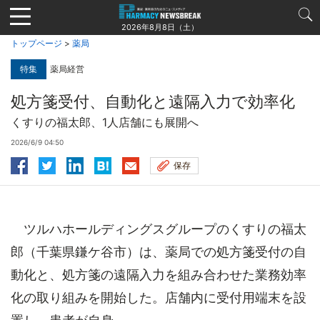
Jump
to
2026年8月8日（土）
navigation
トップページ
>
薬局
特集
薬局経営
処方箋受付、自動化と遠隔入力で効率化
くすりの福太郎、1人店舗にも展開へ
2026/6/9 04:50
保存
ツルハホールディングスグループのくすりの福太
郎（千葉県鎌ケ谷市）は、薬局での処方箋受付の自
動化と、処方箋の遠隔入力を組み合わせた業務効率
化の取り組みを開始した。店舗内に受付用端末を設