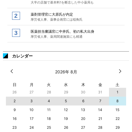
大半の店舗で基本料1を断念した中小薬局も
薬剤管理官に大原氏が内定
厚労省人事、薬事企画官には稲角氏
医薬担当審議官に中井氏、初の私大出身
厚労省人事、薬局関連施策にも精通
カレンダー
2026年 8月
日
月
火
水
木
金
土
26
27
28
29
30
31
1
2
3
4
5
6
7
8
9
10
11
12
13
14
15
16
17
18
19
20
21
22
23
24
25
26
27
28
29