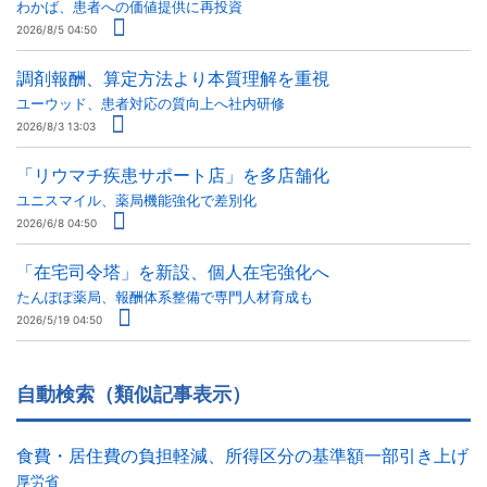
わかば、患者への価値提供に再投資
2026/8/5 04:50
調剤報酬、算定方法より本質理解を重視
ユーウッド、患者対応の質向上へ社内研修
2026/8/3 13:03
「リウマチ疾患サポート店」を多店舗化
ユニスマイル、薬局機能強化で差別化
2026/6/8 04:50
「在宅司令塔」を新設、個人在宅強化へ
たんぽぽ薬局、報酬体系整備で専門人材育成も
2026/5/19 04:50
自動検索（類似記事表示）
食費・居住費の負担軽減、所得区分の基準額一部引き上げ
厚労省