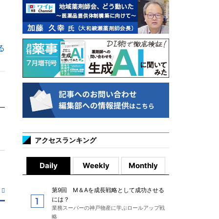
る
アクセスランキング
Daily
Weekly
Monthly
第9回 M＆Aを成長戦略として成功させる
には？
業務スーパーの神戸物産に学ぶロールアップ戦
略