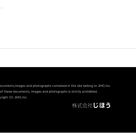
documents,images and photographs contained in this site belong to JIHO,Inc.
of these documents, images and photographs is strictly prohibited.
right (C) JIHO,Inc.