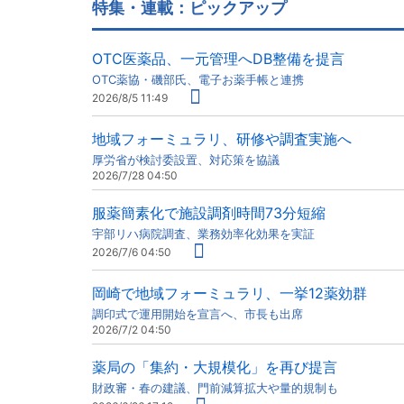
特集・連載：ピックアップ
OTC医薬品、一元管理へDB整備を提言
OTC薬協・磯部氏、電子お薬手帳と連携
2026/8/5 11:49
地域フォーミュラリ、研修や調査実施へ
厚労省が検討委設置、対応策を協議
2026/7/28 04:50
服薬簡素化で施設調剤時間73分短縮
宇部リハ病院調査、業務効率化効果を実証
2026/7/6 04:50
岡崎で地域フォーミュラリ、一挙12薬効群
調印式で運用開始を宣言へ、市長も出席
2026/7/2 04:50
薬局の「集約・大規模化」を再び提言
財政審・春の建議、門前減算拡大や量的規制も