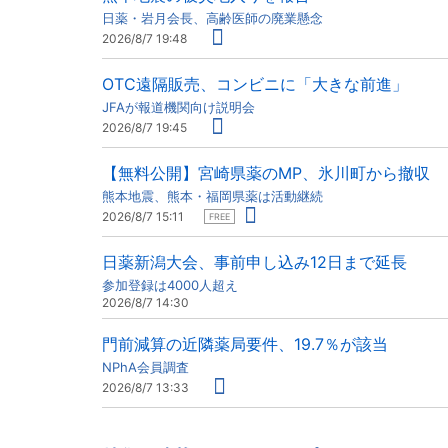
日薬・岩月会長、高齢医師の廃業懸念
2026/8/7 19:48
OTC遠隔販売、コンビニに「大きな前進」
JFAが報道機関向け説明会
2026/8/7 19:45
【無料公開】宮崎県薬のMP、氷川町から撤収
熊本地震、熊本・福岡県薬は活動継続
2026/8/7 15:11
FREE
日薬新潟大会、事前申し込み12日まで延長
参加登録は4000人超え
2026/8/7 14:30
門前減算の近隣薬局要件、19.7％が該当
NPhA会員調査
2026/8/7 13:33