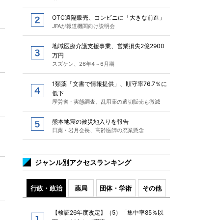
OTC遠隔販売、コンビニに「大きな前進」
JFAが報道機関向け説明会
地域医療介護支援事業、営業損失2億2900
万円
スズケン、26年4～6月期
1類薬「文書で情報提供」、順守率76.7％に
低下
厚労省・実態調査、乱用薬の適切販売も微減
熊本地震の被災地入りを報告
日薬・岩月会長、高齢医師の廃業懸念
ジャンル別アクセスランキング
行政・政治
薬局
団体・学術
その他
【検証26年度改定】（5）「集中率85％以