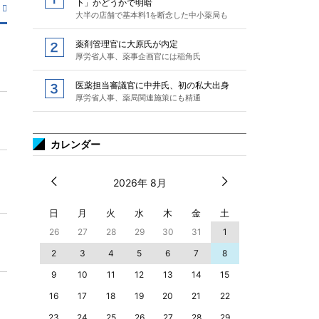
下」かどうかで明暗
大半の店舗で基本料1を断念した中小薬局も
薬剤管理官に大原氏が内定
厚労省人事、薬事企画官には稲角氏
医薬担当審議官に中井氏、初の私大出身
厚労省人事、薬局関連施策にも精通
カレンダー
2026年 8月
日
月
火
水
木
金
土
26
27
28
29
30
31
1
2
3
4
5
6
7
8
9
10
11
12
13
14
15
16
17
18
19
20
21
22
23
24
25
26
27
28
29