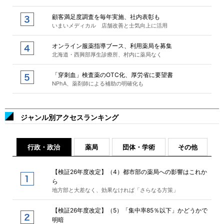
顧客満足度調査を毎年実施、社内表彰も
いまいメディカル 店舗改善と士気向上に活用
オンライン服薬指導ブース、利用薬局を募集
北海道・西興部厚生診療所、村内に薬局なく
「穿刺血」検査薬のOTC化、厚労省に要望書
NPhA、薬剤師による補助の明確化も
ジャンル別アクセスランキング
行政・政治
薬局
団体・学術
その他
【検証26年度改定】（4）都市部の薬局への影響はこれか
ら
地方部と大差なく、効果なければ「さらなる方策」
【検証26年度改定】（5）「集中率85％以下」かどうかで
明暗