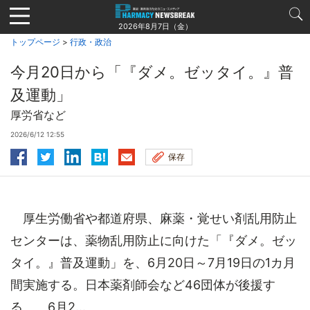
Jump
to
2026年8月7日（金）
navigation
トップページ
>
行政・政治
今月20日から「『ダメ。ゼッタイ。』普
及運動」
厚労省など
2026/6/12 12:55
保存
厚生労働省や都道府県、麻薬・覚せい剤乱用防止
センターは、薬物乱用防止に向けた「『ダメ。ゼッ
タイ。』普及運動」を、6月20日～7月19日の1カ月
間実施する。日本薬剤師会など46団体が後援す
る。 6月2...