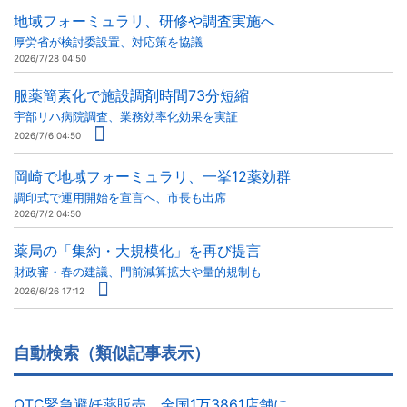
地域フォーミュラリ、研修や調査実施へ
厚労省が検討委設置、対応策を協議
2026/7/28 04:50
服薬簡素化で施設調剤時間73分短縮
宇部リハ病院調査、業務効率化効果を実証
2026/7/6 04:50
岡崎で地域フォーミュラリ、一挙12薬効群
調印式で運用開始を宣言へ、市長も出席
2026/7/2 04:50
薬局の「集約・大規模化」を再び提言
財政審・春の建議、門前減算拡大や量的規制も
2026/6/26 17:12
自動検索（類似記事表示）
OTC緊急避妊薬販売、全国1万3861店舗に