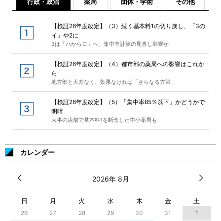
行政・政治
薬局
団体・学術
その他
【検証26年度改定】（3）続く基本料1の切り崩し、「3の
イ」や2に
3は「ハからロ」へ、集中率計算の見直し影響か
【検証26年度改定】（4）都市部の薬局への影響はこれか
ら
地方部と大差なく、効果なければ「さらなる方策」
【検証26年度改定】（5）「集中率85％以下」かどうかで
明暗
大半の店舗で基本料1を断念した中小薬局も
カレンダー
2026年 8月
日
月
火
水
木
金
土
26
27
28
29
30
31
1