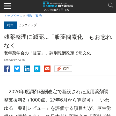
Jump
to
2026年8月6日（木）
navigation
トップページ
>
行政・政治
特集
ピックアップ
残薬整理に減薬…「服薬簡素化」もお忘れ
なく
老年薬学会の「提言」、調剤報酬改定で明文化
2026/6/22 04:50
保存
2026年度調剤報酬改定で新設された服用薬剤調
整支援料2（1000点、27年6月から算定可）。いわ
ゆる「薬剤レビュー」を評価する項目だが、厚生労