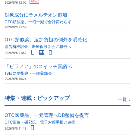
NEW
2026/8/6 12:02
対象成分にラメルテオン追加
OTC類似薬、一増一減で合計変わらず
2026/8/5 21:58
OTC類似薬、追加負担の例外を明確化
厚労省検討会、医療保険部会に報告へ
2026/8/5 21:57
「ビラノア」のスイッチ審議へ
19日に要指導・一般薬部会
2026/8/5 19:24
特集・連載：ピックアップ
一覧
OTC医薬品、一元管理へDB整備を提言
OTC薬協・磯部氏、電子お薬手帳と連携
2026/8/5 11:49