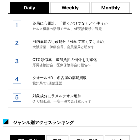
Daily
Weekly
Monthly
薬局に心電計、「置くだけでなくどう使うか」
セルメ機器の活用モデル、AF受診接続に課題
府内薬局の行政処分「極めて重く受け止め」
大阪府薬・伊藤会長、会員薬局と明かす
OTC類似薬、追加負担の例外を明確化
厚労省検討会、医療保険部会に報告へ
クオールHD、名古屋の薬局買収
愛知県で3店舗運営
対象成分にラメルテオン追加
OTC類似薬、一増一減で合計変わらず
ジャンル別アクセスランキング