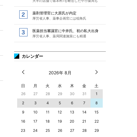
大半の店舗で基本料1を断念した中小薬局も
薬剤管理官に大原氏が内定
厚労省人事、薬事企画官には稲角氏
医薬担当審議官に中井氏、初の私大出身
厚労省人事、薬局関連施策にも精通
カレンダー
2026年 8月
日
月
火
水
木
金
土
26
27
28
29
30
31
1
2
3
4
5
6
7
8
9
10
11
12
13
14
15
16
17
18
19
20
21
22
23
24
25
26
27
28
29