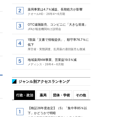
薬局事業は4.7％減益、長期処方が影響
クオールHD・26年4〜6月期
OTC遠隔販売、コンビニに「大きな前進」
JFAが報道機関向け説明会
1類薬「文書で情報提供」、順守率76.7％に
低下
厚労省・実態調査、乱用薬の適切販売も微減
地域薬局NW事業、営業益19.5％減
メディシス・26年4～6月期
ジャンル別アクセスランキング
行政・政治
薬局
団体・学術
その他
【検証26年度改定】（5）「集中率85％以
下」かどうかで明暗