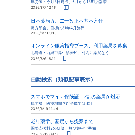
厚労省・今月3日時点、6月から1381店舗増
2026/8/7 12:16
日本薬局方、二十改正へ基本方針
局方部会、目標は31年4月施行
2026/8/7 09:13
オンライン服薬指導ブース、利用薬局を募集
北海道・西興部厚生診療所、村内に薬局なく
2026/8/6 18:11
自動検索（類似記事表示）
スマホでマイナ保険証、7割の薬局が対応
厚労省、医療機関含む全体では6割
2026/6/19 11:44
老年薬学、基礎から提案まで
調整支援料2の研修、短期集中で準備
2026/4/13 04:50