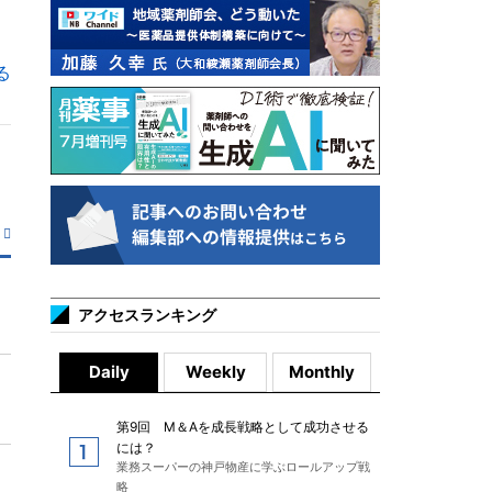
る
アクセスランキング
Daily
Weekly
Monthly
第9回 M＆Aを成長戦略として成功させる
には？
業務スーパーの神戸物産に学ぶロールアップ戦
略