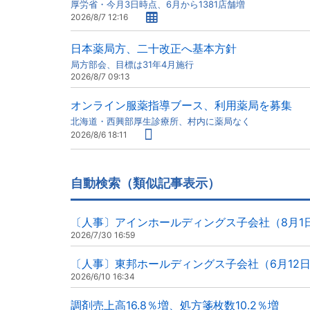
厚労省・今月3日時点、6月から1381店舗増
2026/8/7 12:16
日本薬局方、二十改正へ基本方針
局方部会、目標は31年4月施行
2026/8/7 09:13
オンライン服薬指導ブース、利用薬局を募集
北海道・西興部厚生診療所、村内に薬局なく
2026/8/6 18:11
自動検索（類似記事表示）
〔人事〕アインホールディングス子会社（8月1
2026/7/30 16:59
〔人事〕東邦ホールディングス子会社（6月12
2026/6/10 16:34
調剤売上高16.8％増、処方箋枚数10.2％増