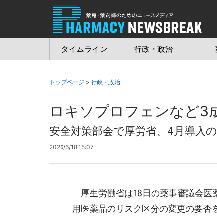
Jump
to
navigation
タイムライン
行政・政治
トップページ
>
行政・政治
ロキソプロフェンなど3
安全対策部会で厚労省、4月導入
2026/6/18 15:07
厚生労働省は18日の薬事審議会医
用医薬品のリスク区分の変更の要否