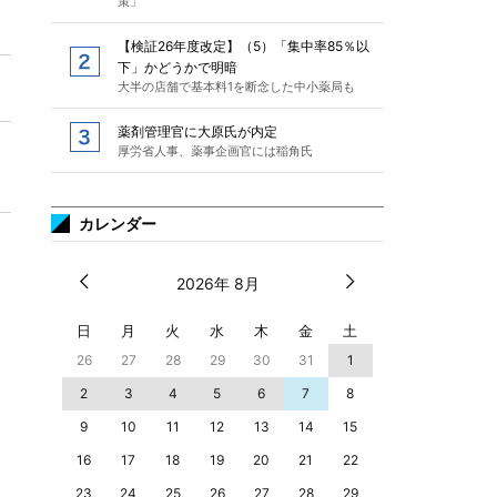
策」
【検証26年度改定】（5）「集中率85％以
下」かどうかで明暗
大半の店舗で基本料1を断念した中小薬局も
薬剤管理官に大原氏が内定
厚労省人事、薬事企画官には稲角氏
カレンダー
2026年 8月
日
月
火
水
木
金
土
26
27
28
29
30
31
1
2
3
4
5
6
7
8
9
10
11
12
13
14
15
16
17
18
19
20
21
22
23
24
25
26
27
28
29