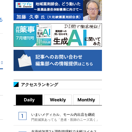
る
アクセスランキング
Daily
Weekly
Monthly
いまいメディカル、モール内出店を継続
門前減算あっても「患者・医師のニーズ高く」
在薬総加算2と調剤管理料で大幅マイナス