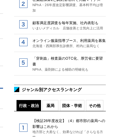
NPhA・26年度改定影響調査、基本料平均は増
加
顧客満足度調査を毎年実施、社内表彰も
いまいメディカル 店舗改善と士気向上に活用
オンライン服薬指導ブース、利用薬局を募集
北海道・西興部厚生診療所、村内に薬局なく
「穿刺血」検査薬のOTC化、厚労省に要望
書
NPhA、薬剤師による補助の明確化も
ジャンル別アクセスランキング
行政・政治
薬局
団体・学術
その他
【検証26年度改定】（4）都市部の薬局への
影響はこれから
地方部と大差なく、効果なければ「さらなる方