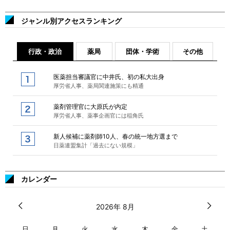
ジャンル別アクセスランキング
行政・政治
薬局
団体・学術
その他
医薬担当審議官に中井氏、初の私大出身
厚労省人事、薬局関連施策にも精通
薬剤管理官に大原氏が内定
厚労省人事、薬事企画官には稲角氏
新人候補に薬剤師10人、春の統一地方選まで
日薬連盟集計「過去にない規模」
カレンダー
2026年 8月
日
月
火
水
木
金
土