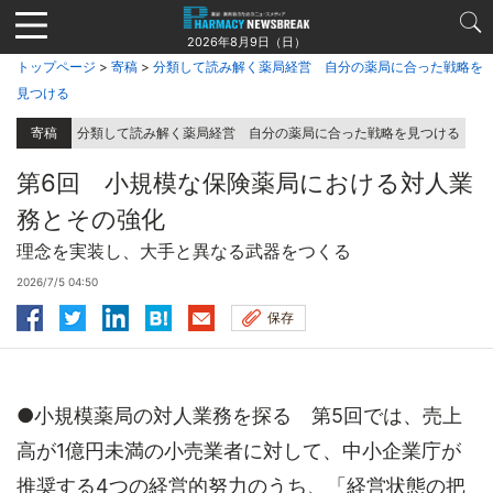
Jump
to
2026年8月9日（日）
navigation
トップページ
>
寄稿
>
分類して読み解く薬局経営 自分の薬局に合った戦略を
見つける
寄稿
分類して読み解く薬局経営 自分の薬局に合った戦略を見つける
第6回 小規模な保険薬局における対人業
務とその強化
理念を実装し、大手と異なる武器をつくる
2026/7/5 04:50
保存
●小規模薬局の対人業務を探る 第5回では、売上
高が1億円未満の小売業者に対して、中小企業庁が
推奨する4つの経営的努力のうち、「経営状態の把