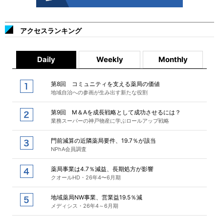
アクセスランキング
Daily
Weekly
Monthly
第8回 コミュニティを支える薬局の価値
地域自治への参画が生み出す新たな役割
第9回 M＆Aを成長戦略として成功させるには？
業務スーパーの神戸物産に学ぶロールアップ戦略
門前減算の近隣薬局要件、19.7％が該当
NPhA会員調査
薬局事業は4.7％減益、長期処方が影響
クオールHD・26年4〜6月期
地域薬局NW事業、営業益19.5％減
メディシス・26年4～6月期