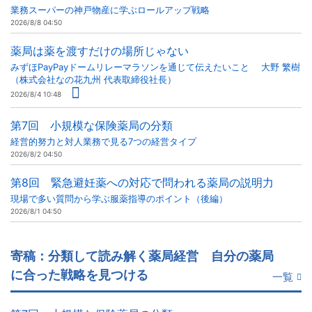
業務スーパーの神戸物産に学ぶロールアップ戦略
2026/8/8 04:50
薬局は薬を渡すだけの場所じゃない
みずほPayPayドームリレーマラソンを通じて伝えたいこと 大野 繁樹
（株式会社なの花九州 代表取締役社長）
2026/8/4 10:48
第7回 小規模な保険薬局の分類
経営的努力と対人業務で見る7つの経営タイプ
2026/8/2 04:50
第8回 緊急避妊薬への対応で問われる薬局の説明力
現場で多い質問から学ぶ服薬指導のポイント（後編）
2026/8/1 04:50
寄稿：分類して読み解く薬局経営 自分の薬局
に合った戦略を見つける
一覧