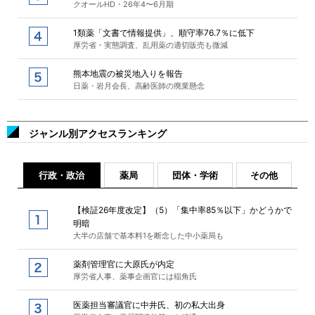
クオールHD・26年4〜6月期
1類薬「文書で情報提供」、順守率76.7％に低下
厚労省・実態調査、乱用薬の適切販売も微減
熊本地震の被災地入りを報告
日薬・岩月会長、高齢医師の廃業懸念
ジャンル別アクセスランキング
行政・政治
薬局
団体・学術
その他
【検証26年度改定】（5）「集中率85％以下」かどうかで
明暗
大半の店舗で基本料1を断念した中小薬局も
薬剤管理官に大原氏が内定
厚労省人事、薬事企画官には稲角氏
医薬担当審議官に中井氏、初の私大出身