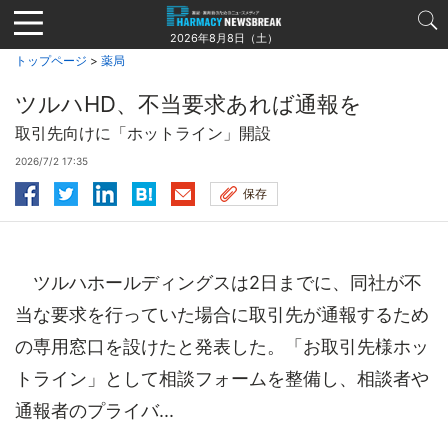
Jump
to
2026年8月8日（土）
navigation
トップページ
>
薬局
ツルハHD、不当要求あれば通報を
取引先向けに「ホットライン」開設
2026/7/2 17:35
保存
ツルハホールディングスは2日までに、同社が不
当な要求を行っていた場合に取引先が通報するため
の専用窓口を設けたと発表した。「お取引先様ホッ
トライン」として相談フォームを整備し、相談者や
通報者のプライバ...