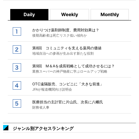
Daily
Weekly
Monthly
かかりつけ薬剤師制度、費用対効果は？
後期高齢者は死亡リスク低い傾向か
第8回 コミュニティを支える薬局の価値
地域自治への参画が生み出す新たな役割
第9回 M＆Aを成長戦略として成功させるには？
業務スーパーの神戸物産に学ぶロールアップ戦略
OTC遠隔販売、コンビニに「大きな前進」
JFAが報道機関向け説明会
医療担当の主計官に片山氏、次長に八幡氏
財務省人事
ジャンル別アクセスランキング