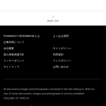
PAGE TOP
PHARMACY NEWSBREAKとは
よくある質問
記事利用について
会社概要
サイトポリシー
個人情報保護方針
利用規約
クッキーポリシー
リンクポリシー
サイトマップ
お問い合わせ
All documents,images and photographs contained in this site belong to JIHO,Inc.
Use of these documents, images and photographs is strictly prohibited.
Copyright (C) JIHO,Inc.