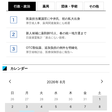
行政・政治
薬局
団体・学術
その他
医薬担当審議官に中井氏、初の私大出身
厚労省人事、薬局関連施策にも精通
新人候補に薬剤師10人、春の統一地方選まで
日薬連盟集計「過去にない規模」
OTC類似薬、追加負担の例外を明確化
厚労省検討会、医療保険部会に報告へ
カレンダー
2026年 8月
日
月
火
水
木
金
土
26
27
28
29
30
31
1
2
3
4
5
6
7
8