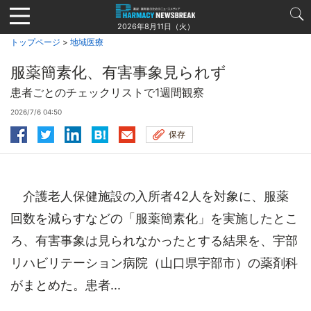
Jump
to
2026年8月11日（火）
navigation
トップページ
>
地域医療
服薬簡素化、有害事象見られず
患者ごとのチェックリストで1週間観察
2026/7/6 04:50
保存
介護老人保健施設の入所者42人を対象に、服薬
回数を減らすなどの「服薬簡素化」を実施したとこ
ろ、有害事象は見られなかったとする結果を、宇部
リハビリテーション病院（山口県宇部市）の薬剤科
がまとめた。患者...