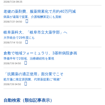
2026/7/24 09:25
老健の薬剤費、服薬簡素化で月約40万円減
病薬が遠隔で提案、介護報酬算定にも貢献
2026/7/21 04:50
岐阜薬科大、「岐阜市立大薬学部」へ
大学統合で29年度にも
2026/7/14 13:32
倉敷で地域フォーミュラリ、3基幹病院参画
準備半年で2領域、治療継続性を重視
2026/7/8 04:50
「抗菌薬の適正使用」面分業でこそ
処方箋に推定原因菌、代替薬提案に“根拠”
2026/7/8 04:50
自動検索（類似記事表示）