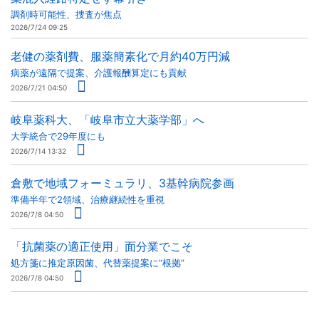
調剤時可能性、捜査が焦点
2026/7/24 09:25
老健の薬剤費、服薬簡素化で月約40万円減
病薬が遠隔で提案、介護報酬算定にも貢献
2026/7/21 04:50
岐阜薬科大、「岐阜市立大薬学部」へ
大学統合で29年度にも
2026/7/14 13:32
倉敷で地域フォーミュラリ、3基幹病院参画
準備半年で2領域、治療継続性を重視
2026/7/8 04:50
「抗菌薬の適正使用」面分業でこそ
処方箋に推定原因菌、代替薬提案に“根拠”
2026/7/8 04:50