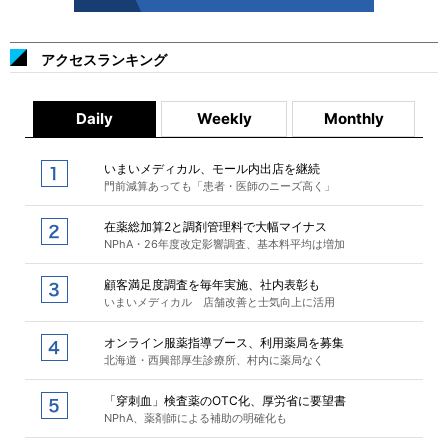
アクセスランキング
Daily
Weekly
Monthly
いまいメディカル、モール内出店を継続
門前減算あっても「患者・医師のニーズ高く」
在薬総加算2と調剤管理料で大幅マイナス
NPhA・26年度改定影響調査、基本料平均は増加
顧客満足度調査を毎年実施、社内表彰も
いまいメディカル 店舗改善と士気向上に活用
オンライン服薬指導ブース、利用薬局を募集
北海道・西興部厚生診療所、村内に薬局なく
「穿刺血」検査薬のOTC化、厚労省に要望書
NPhA、薬剤師による補助の明確化も