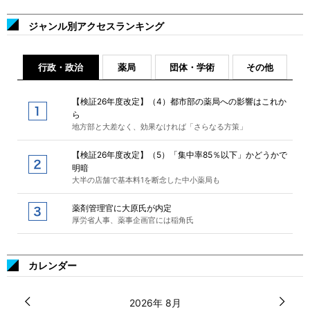
ジャンル別アクセスランキング
行政・政治
薬局
団体・学術
その他
【検証26年度改定】（4）都市部の薬局への影響はこれか
ら
地方部と大差なく、効果なければ「さらなる方策」
【検証26年度改定】（5）「集中率85％以下」かどうかで
明暗
大半の店舗で基本料1を断念した中小薬局も
薬剤管理官に大原氏が内定
厚労省人事、薬事企画官には稲角氏
カレンダー
2026年 8月