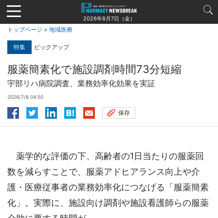
Jump
to
2026年8月7日（金）
navigation
トップページ
>
地域医療
特集
ピックアップ
服薬簡素化で施設調剤時間73分短縮
宇部リハ病院調査、業務効率化効果を実証
2026/7/6 04:50
保存
薬学的な評価の下、高齢者の1日当たりの服薬回
数を減らすことで、服薬アドヒアランス向上や介
護・医療従事者の業務効率化につなげる「服薬簡素
化」。実際に、施設向け調剤や施設看護師らの服薬