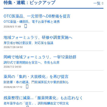
特集・連載：ピックアップ
一覧
OTC医薬品、一元管理へDB整備を提言
OTC薬協・磯部氏、電子お薬手帳と連携
2026/8/5 11:49
地域フォーミュラリ、研修や調査実施へ
厚労省が検討委設置、対応策を協議
2026/7/28 04:50
岡崎で地域フォーミュラリ、一挙12薬効群
調印式で運用開始を宣言へ、市長も出席
2026/7/2 04:50
薬局の「集約・大規模化」を再び提言
財政審・春の建議、門前減算拡大や量的規制も
2026/6/26 17:12
残薬整理に減薬…「服薬簡素化」もお忘れなく
老年薬学会の「提言」、調剤報酬改定で明文化