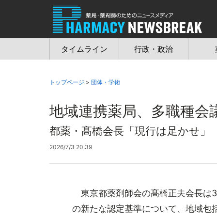
Jump
to
navigation
タイムライン
行政・政治
トップページ
>
団体・学術
地域連携薬局、多職種会
都薬・髙橋会長「現行は足かせ」
2026/7/3 20:39
東京都薬剤師会の髙橋正夫会長は3
の新たな認定基準について、地域包