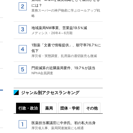
には？
業務スーパーの神戸物産に学ぶロールアップ戦
略
地域薬局NW事業、営業益19.5％減
メディシス・26年4～6月期
1類薬「文書で情報提供」、順守率76.7％に
低下
厚労省・実態調査、乱用薬の適切販売も微減
門前減算の近隣薬局要件、19.7％が該当
NPhA会員調査
ジャンル別アクセスランキング
行政・政治
薬局
団体・学術
その他
医薬担当審議官に中井氏、初の私大出身
厚労省人事、薬局関連施策にも精通