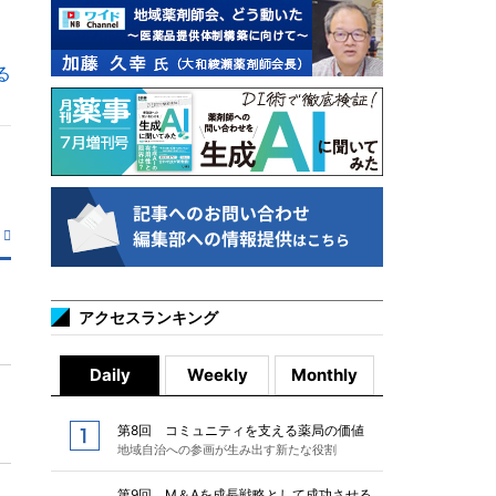
る
アクセスランキング
Daily
Weekly
Monthly
第8回 コミュニティを支える薬局の価値
地域自治への参画が生み出す新たな役割
第9回 M＆Aを成長戦略として成功させる