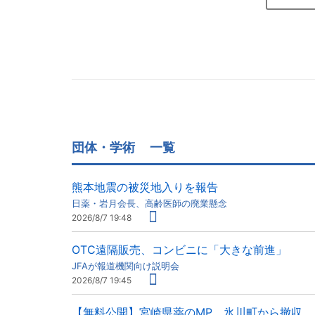
団体・学術
一覧
熊本地震の被災地入りを報告
日薬・岩月会長、高齢医師の廃業懸念
2026/8/7 19:48
OTC遠隔販売、コンビニに「大きな前進」
JFAが報道機関向け説明会
2026/8/7 19:45
【無料公開】宮崎県薬のMP、氷川町から撤収